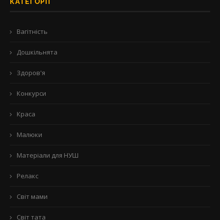
КАТЕГОРІЇ
Вагітність
Дошкільнята
Здоров'я
Конкурси
Краса
Малюки
Матеріали для НУШ
Релакс
Світ мами
Світ тата