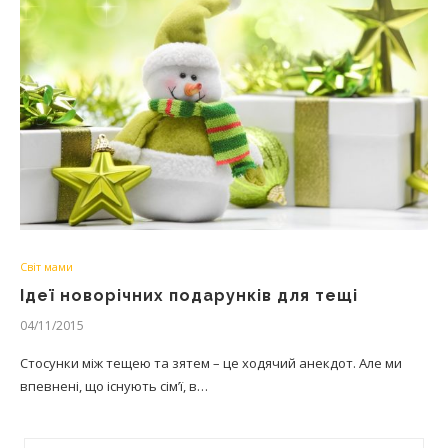
Світ мами
Ідеї новорічних подарунків для тещі
04/11/2015
Стосунки між тещею та зятем – це ходячий анекдот. Але ми
впевнені, що існують сім’ї, в…