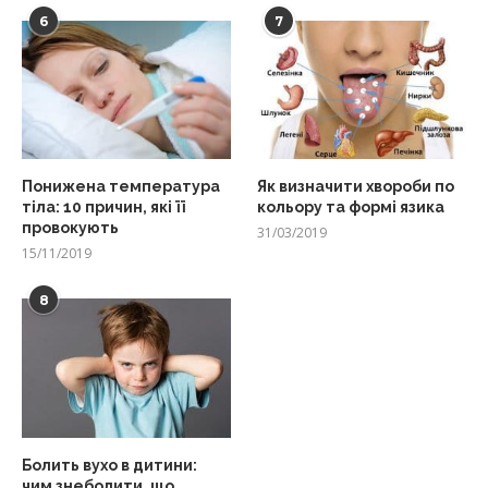
6
7
Понижена температура
Як визначити хвороби по
тіла: 10 причин, які її
кольору та формі язика
провокують
31/03/2019
15/11/2019
8
Болить вухо в дитини:
чим знеболити, що