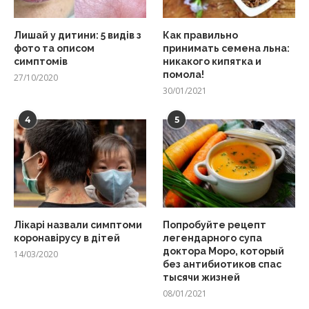
Лишай у дитини: 5 видів з
Как правильно
фото та описом
принимать семена льна:
симптомів
никакого кипятка и
помола!
27/10/2020
30/01/2021
4
5
Лікарі назвали симптоми
Попробуйте рецепт
коронавірусу в дітей
легендарного супа
доктора Моро, который
14/03/2020
без антибиотиков спас
тысячи жизней
08/01/2021