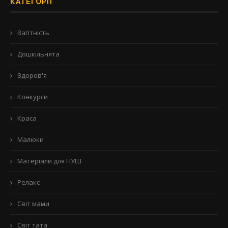
КАТЕГОРІЇ
Вагітність
Дошкільнята
Здоров'я
Конкурси
Краса
Малюки
Матеріали для НУШ
Релакс
Світ мами
Світ тата