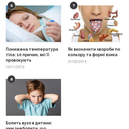
6
7
Понижена температура
Як визначити хвороби по
тіла: 10 причин, які її
кольору та формі язика
провокують
31/03/2019
15/11/2019
8
Болить вухо в дитини:
чим знеболити, що