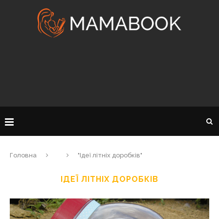
Головна
"Ідеї літніх доробків"
ІДЕЇ ЛІТНІХ ДОРОБКІВ