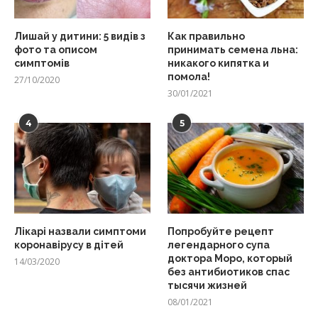
Лишай у дитини: 5 видів з
Как правильно
фото та описом
принимать семена льна:
симптомів
никакого кипятка и
помола!
27/10/2020
30/01/2021
4
5
Лікарі назвали симптоми
Попробуйте рецепт
коронавірусу в дітей
легендарного супа
доктора Моро, который
14/03/2020
без антибиотиков спас
тысячи жизней
08/01/2021