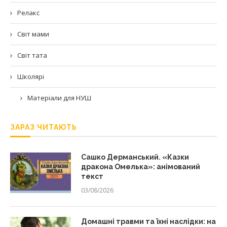
Релакс
Світ мами
Світ тата
Школярі
Матеріали для НУШ
ЗАРАЗ ЧИТАЮТЬ
Сашко Дерманський. «Казки
дракона Омелька»: анімований
текст
03/08/2026
Домашні травми та їхні наслідки: на