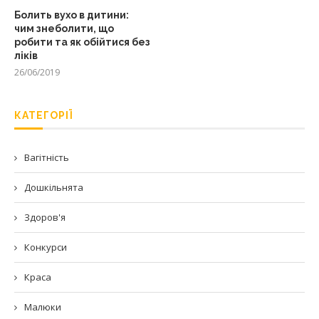
Болить вухо в дитини:
чим знеболити, що
робити та як обійтися без
ліків
26/06/2019
КАТЕГОРІЇ
Вагітність
Дошкільнята
Здоров'я
Конкурси
Краса
Малюки