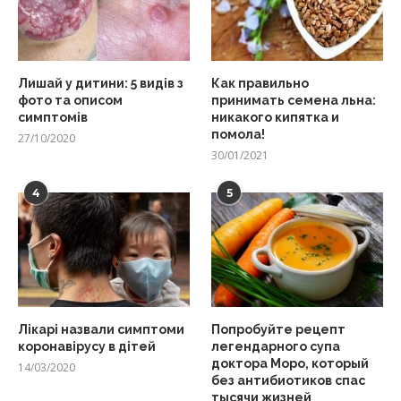
Лишай у дитини: 5 видів з
Как правильно
фото та описом
принимать семена льна:
симптомів
никакого кипятка и
помола!
27/10/2020
30/01/2021
4
5
Лікарі назвали симптоми
Попробуйте рецепт
коронавірусу в дітей
легендарного супа
доктора Моро, который
14/03/2020
без антибиотиков спас
тысячи жизней