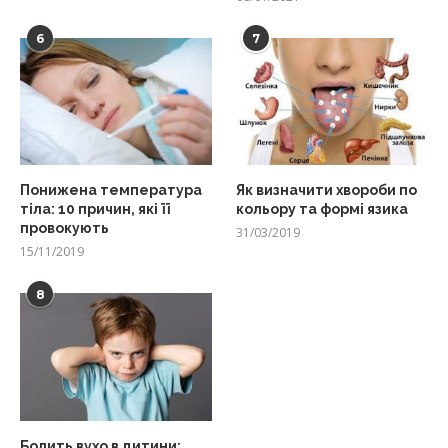
6
7
Понижена температура
Як визначити хвороби по
тіла: 10 причин, які її
кольору та формі язика
провокують
31/03/2019
15/11/2019
8
Болить вухо в дитини: