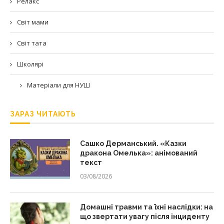
Релакс
Світ мами
Світ тата
Школярі
Матеріали для НУШ
ЗАРАЗ ЧИТАЮТЬ
Сашко Дерманський. «Казки
дракона Омелька»: анімований
текст
03/08/2026
Домашні травми та їхні наслідки: на
що звертати увагу після інциденту