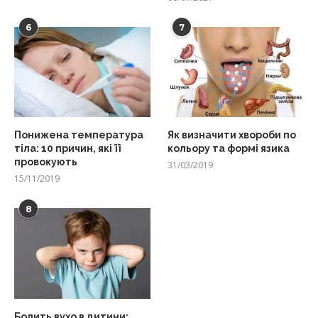
6
7
Понижена температура
Як визначити хвороби по
тіла: 10 причин, які її
кольору та формі язика
провокують
31/03/2019
15/11/2019
8
Болить вухо в дитини: