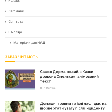
Релакс
Світ мами
Світ тата
Школярі
Матеріали для НУШ
ЗАРАЗ ЧИТАЮТЬ
Сашко Дерманський. «Казки
дракона Омелька»: анімований
текст
03/08/2026
Домашні травми та їхні наслідки: на
що звертати увагу після інциденту