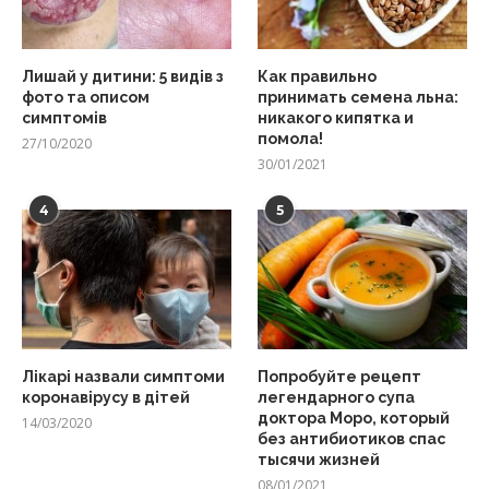
Лишай у дитини: 5 видів з
Как правильно
фото та описом
принимать семена льна:
симптомів
никакого кипятка и
помола!
27/10/2020
30/01/2021
4
5
Лікарі назвали симптоми
Попробуйте рецепт
коронавірусу в дітей
легендарного супа
доктора Моро, который
14/03/2020
без антибиотиков спас
тысячи жизней
08/01/2021