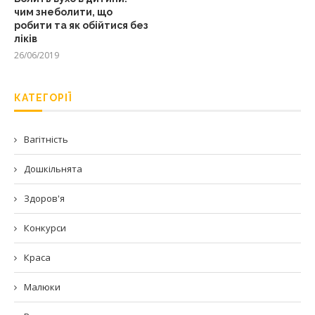
чим знеболити, що
робити та як обійтися без
ліків
26/06/2019
КАТЕГОРІЇ
Вагітність
Дошкільнята
Здоров'я
Конкурси
Краса
Малюки