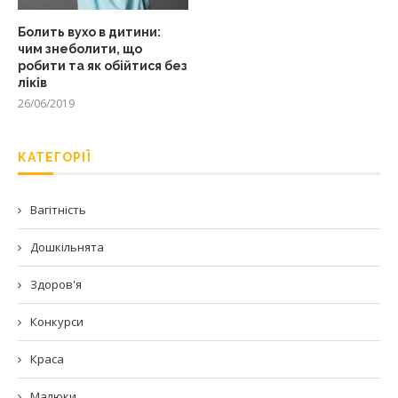
Болить вухо в дитини:
чим знеболити, що
робити та як обійтися без
ліків
26/06/2019
КАТЕГОРІЇ
Вагітність
Дошкільнята
Здоров'я
Конкурси
Краса
Малюки