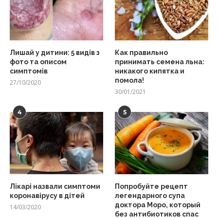
Лишай у дитини: 5 видів з
Как правильно
фото та описом
принимать семена льна:
симптомів
никакого кипятка и
помола!
27/10/2020
30/01/2021
4
5
Лікарі назвали симптоми
Попробуйте рецепт
коронавірусу в дітей
легендарного супа
доктора Моро, который
14/03/2020
без антибиотиков спас