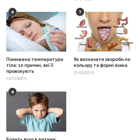
6
7
Понижена температура
Як визначити хвороби по
тіла: 10 причин, які її
кольору та формі язика
провокують
31/03/2019
15/11/2019
8
Болить вухо в дитини: