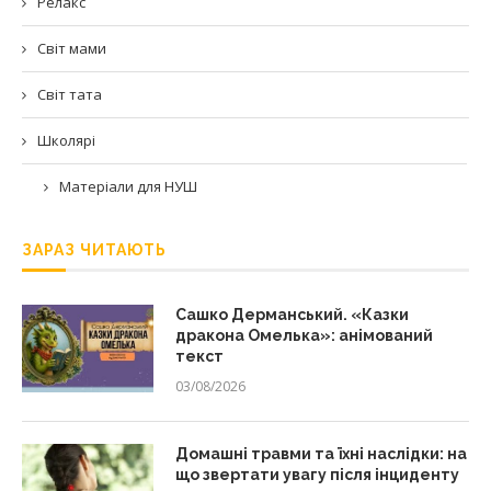
Релакс
Світ мами
Світ тата
Школярі
Матеріали для НУШ
ЗАРАЗ ЧИТАЮТЬ
Сашко Дерманський. «Казки
дракона Омелька»: анімований
текст
03/08/2026
Домашні травми та їхні наслідки: на
що звертати увагу після інциденту