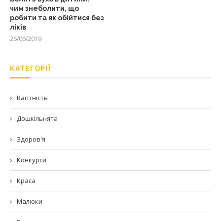
чим знеболити, що
робити та як обійтися без
ліків
26/06/2019
КАТЕГОРІЇ
Вагітність
Дошкільнята
Здоров'я
Конкурси
Краса
Малюки