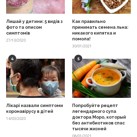
Лишай у дитини: 5 видів з
Как правильно
фото та описом
принимать семена льна:
симптомів
никакого кипятка и
помола!
27/10/2020
30/01/2021
4
5
Лікарі назвали симптоми
Попробуйте рецепт
коронавірусу в дітей
легендарного супа
доктора Моро, который
14/03/2020
без антибиотиков спас
тысячи жизней
08/01/2021