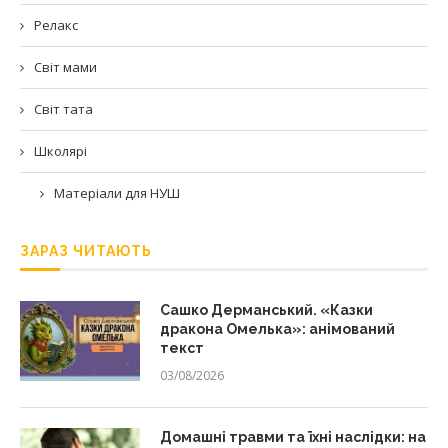
Релакс
Світ мами
Світ тата
Школярі
Матеріали для НУШ
ЗАРАЗ ЧИТАЮТЬ
Сашко Дерманський. «Казки
дракона Омелька»: анімований
текст
03/08/2026
Домашні травми та їхні наслідки: на