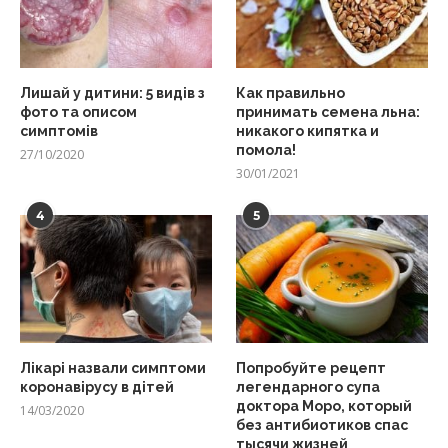
Лишай у дитини: 5 видів з
Как правильно
фото та описом
принимать семена льна:
симптомів
никакого кипятка и
помола!
27/10/2020
30/01/2021
4
5
Лікарі назвали симптоми
Попробуйте рецепт
коронавірусу в дітей
легендарного супа
доктора Моро, который
14/03/2020
без антибиотиков спас
тысячи жизней