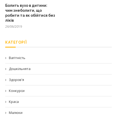
Болить вухо в дитини:
чим знеболити, що
робити та як обійтися без
ліків
26/06/2019
КАТЕГОРІЇ
Вагітність
Дошкільнята
Здоров'я
Конкурси
Краса
Малюки