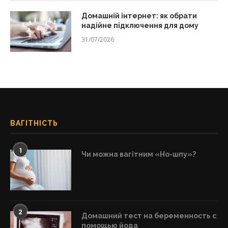
Домашній інтернет: як обрати
надійне підключення для дому
31/07/2026
ВАГІТНІСТЬ
1
Чи можна вагітним «Но-шпу»?
2
Домашний тест на беременность с
помощью йода