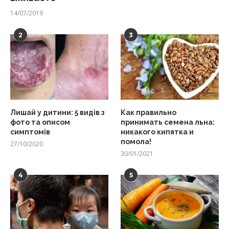
14/07/2019
2
3
Лишай у дитини: 5 видів з
Как правильно
фото та описом
принимать семена льна:
симптомів
никакого кипятка и
помола!
27/10/2020
30/01/2021
4
5