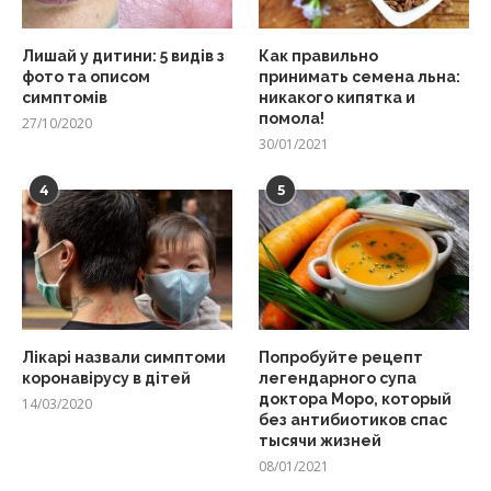
Лишай у дитини: 5 видів з
Как правильно
фото та описом
принимать семена льна:
симптомів
никакого кипятка и
помола!
27/10/2020
30/01/2021
4
5
Лікарі назвали симптоми
Попробуйте рецепт
коронавірусу в дітей
легендарного супа
доктора Моро, который
14/03/2020
без антибиотиков спас
тысячи жизней
08/01/2021