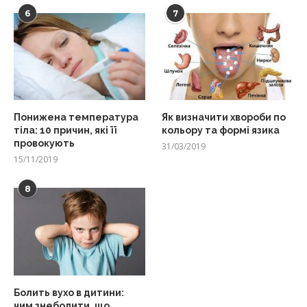
6
7
Понижена температура
Як визначити хвороби по
тіла: 10 причин, які її
кольору та формі язика
провокують
31/03/2019
15/11/2019
8
Болить вухо в дитини:
чим знеболити, що