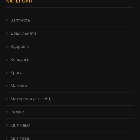
КАТЕГОРІЇ
Вагітність
Дошкільнята
Здоров'я
Конкурси
Краса
Малюки
Матеріали для НУШ
Релакс
Світ мами
Світ тата