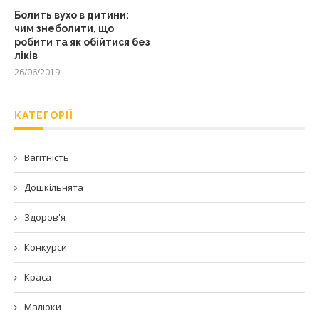
Болить вухо в дитини:
чим знеболити, що
робити та як обійтися без
ліків
26/06/2019
КАТЕГОРІЇ
Вагітність
Дошкільнята
Здоров'я
Конкурси
Краса
Малюки