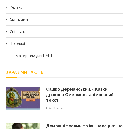
Релакс
Світ мами
Світ тата
Школярі
Матеріали для НУШ
ЗАРАЗ ЧИТАЮТЬ
Сашко Дерманський. «Казки
дракона Омелька»: анімований
текст
03/08/2026
Домашні травми та їхні наслідки: на