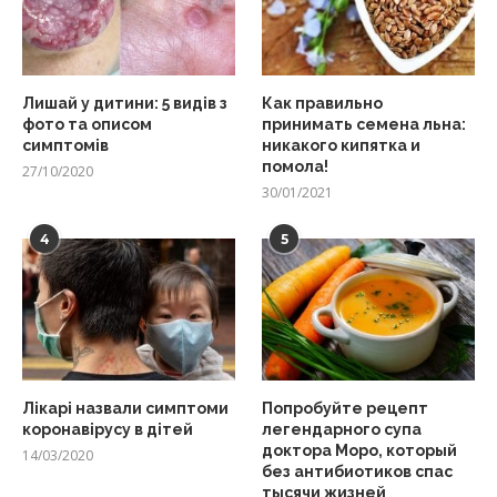
Лишай у дитини: 5 видів з
Как правильно
фото та описом
принимать семена льна:
симптомів
никакого кипятка и
помола!
27/10/2020
30/01/2021
4
5
Лікарі назвали симптоми
Попробуйте рецепт
коронавірусу в дітей
легендарного супа
доктора Моро, который
14/03/2020
без антибиотиков спас
тысячи жизней