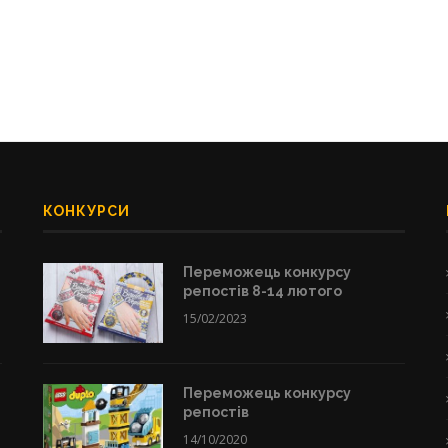
КОНКУРСИ
Переможець конкурсу
репостів 8-14 лютого
15/02/2023
Переможець конкурсу
репостів
14/10/2020