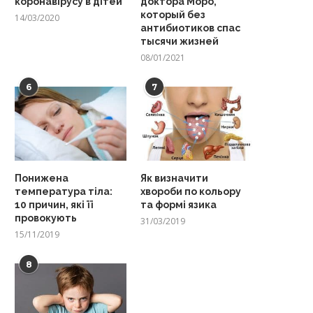
коронавірусу в дітей
доктора Моро,
который без
14/03/2020
антибиотиков спас
тысячи жизней
08/01/2021
6
7
Понижена
Як визначити
температура тіла:
хвороби по кольору
10 причин, які її
та формі язика
провокують
31/03/2019
15/11/2019
8