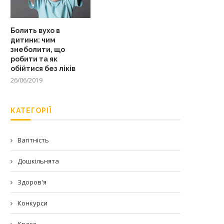
Болить вухо в
дитини: чим
знеболити, що
робити та як
обійтися без ліків
26/06/2019
КАТЕГОРІЇ
Вагітність
Дошкільнята
Здоров'я
Конкурси
Краса