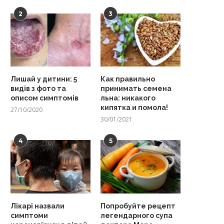
2
3
Лишай у дитини: 5
Как правильно
видів з фото та
принимать семена
описом симптомів
льна: никакого
кипятка и помола!
27/10/2020
30/01/2021
4
5
Лікарі назвали
Попробуйте рецепт
симптоми
легендарного супа