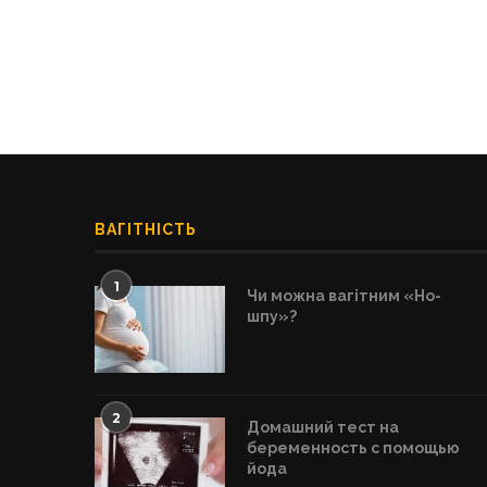
ВАГІТНІСТЬ
1
Чи можна вагітним «Но-
шпу»?
2
Домашний тест на
беременность с помощью
йода