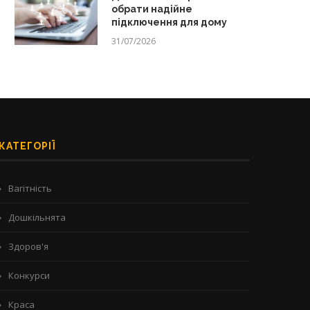
обрати надійне
підключення для дому
31/07/2026
КАТЕГОРІЇ
Вагітність
Дошкільнята
Здоров'я
Конкурси
Краса