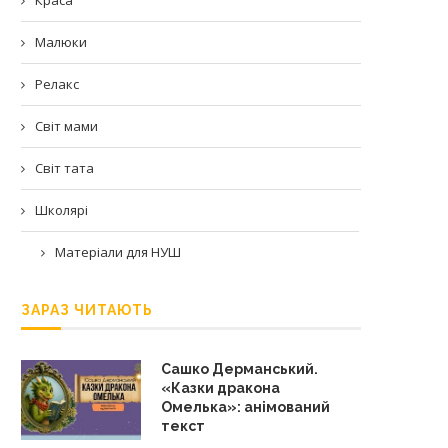
Малюки
Релакс
Світ мами
Світ тата
Школярі
Матеріали для НУШ
ЗАРАЗ ЧИТАЮТЬ
Сашко Дерманський.
«Казки дракона
Омелька»: анімований
текст