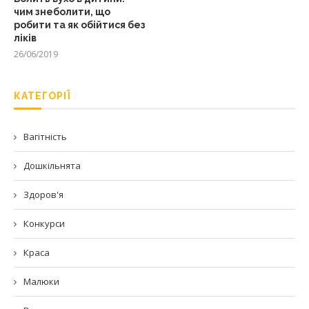
чим знеболити, що
робити та як обійтися без
ліків
26/06/2019
КАТЕГОРІЇ
Вагітність
Дошкільнята
Здоров'я
Конкурси
Краса
Малюки