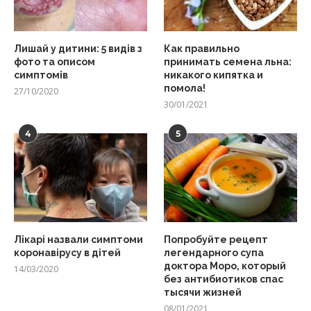
Лишай у дитини: 5 видів з
Как правильно
фото та описом
принимать семена льна:
симптомів
никакого кипятка и
помола!
27/10/2020
30/01/2021
4
5
Лікарі назвали симптоми
Попробуйте рецепт
коронавірусу в дітей
легендарного супа
доктора Моро, который
14/03/2020
без антибиотиков спас
тысячи жизней
08/01/2021