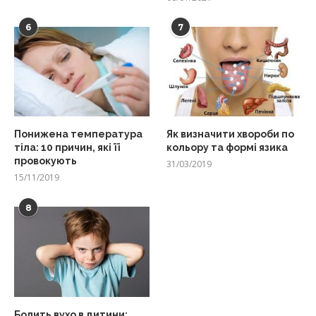
6
7
Понижена температура
Як визначити хвороби по
тіла: 10 причин, які її
кольору та формі язика
провокують
31/03/2019
15/11/2019
8
Болить вухо в дитини: