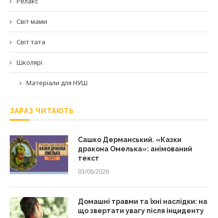
Релакс
Світ мами
Світ тата
Школярі
Матеріали для НУШ
ЗАРАЗ ЧИТАЮТЬ
Сашко Дерманський. «Казки
дракона Омелька»: анімований
текст
03/08/2026
Домашні травми та їхні наслідки: на
що звертати увагу після інциденту