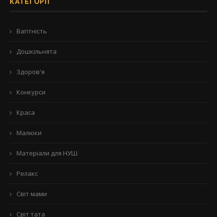
КАТЕГОРІЇ
Вагітність
Дошкільнята
Здоров'я
Конкурси
Краса
Малюки
Матеріали для НУШ
Релакс
Світ мами
Світ тата