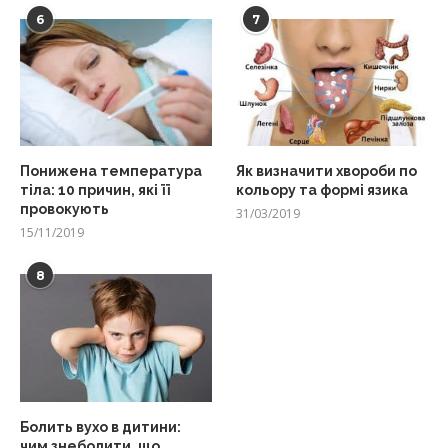
6
7
Понижена температура
Як визначити хвороби по
тіла: 10 причин, які її
кольору та формі язика
провокують
31/03/2019
15/11/2019
8
Болить вухо в дитини:
чим знеболити, що