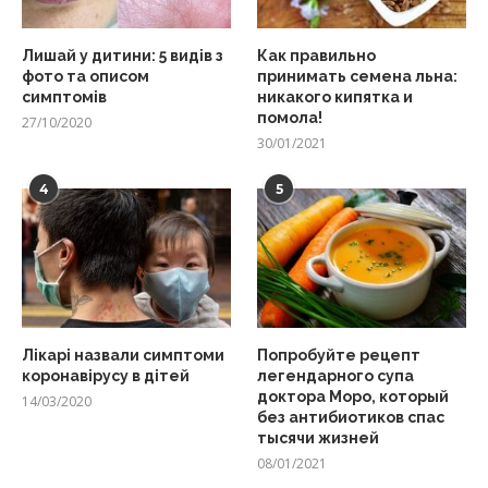
Лишай у дитини: 5 видів з
Как правильно
фото та описом
принимать семена льна:
симптомів
никакого кипятка и
помола!
27/10/2020
30/01/2021
4
5
Лікарі назвали симптоми
Попробуйте рецепт
коронавірусу в дітей
легендарного супа
доктора Моро, который
14/03/2020
без антибиотиков спас
тысячи жизней
08/01/2021