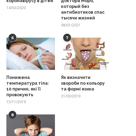
коронавірусу в дітей
доктора Моро,
который без
14/03/2020
антибиотиков спас
тысячи жизней
08/01/2021
6
7
Понижена
Як визначити
температура тіла:
хвороби по кольору
10 причин, які її
та формі язика
провокують
31/03/2019
15/11/2019
8