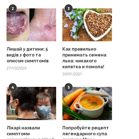
2
3
Лишай у дитини: 5
Как правильно
видів з фото та
принимать семена
описом симптомів
льна: никакого
кипятка и помола!
27/10/2020
30/01/2021
4
5
Лікарі назвали
Попробуйте рецепт
симптоми
легендарного супа