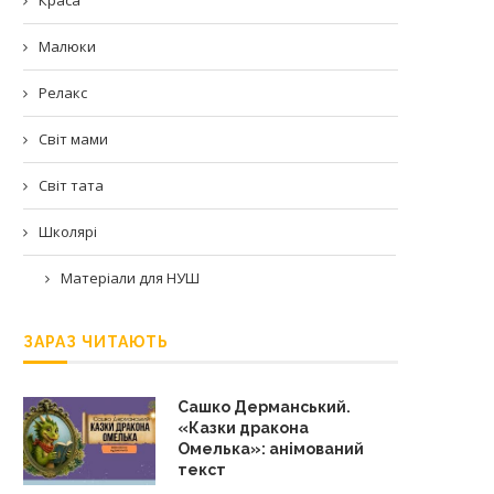
Малюки
Релакс
Світ мами
Світ тата
Школярі
Матеріали для НУШ
ЗАРАЗ ЧИТАЮТЬ
Сашко Дерманський.
«Казки дракона
Омелька»: анімований
текст