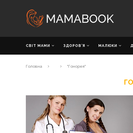
СВІТ МАМИ
ЗДОРОВ’Я
МАЛЮКИ
Головна
"Гонорея"
Г