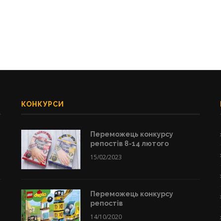
КОНКУРСИ
Переможець конкурсу
репостів 8-14 лютого
15/02/2023
Переможець конкурсу
репостів
14/10/2020