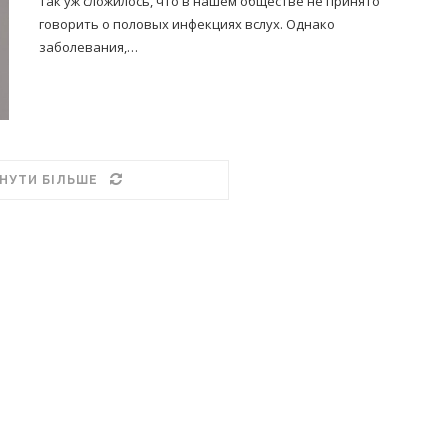
Так уж сложилось, что в нашем обществе не принято
говорить о половых инфекциях вслух. Однако
заболевания,…
НУТИ БІЛЬШЕ