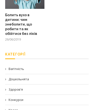
Болить вухо в
дитини: чим
знеболити, що
робити та як
обійтися без ліків
26/06/2019
КАТЕГОРІЇ
Вагітність
Дошкільнята
Здоров'я
Конкурси
Краса