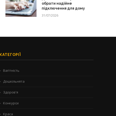
обрати надійне
підключення для дому
31/07/2026
КАТЕГОРІЇ
Вагітність
Дошкільнята
Здоров'я
Конкурси
Краса