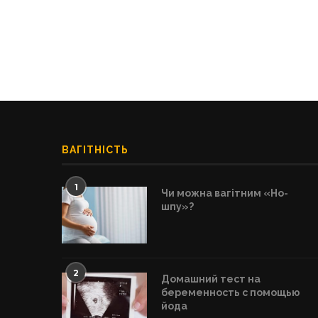
ВАГІТНІСТЬ
1
Чи можна вагітним «Но-
шпу»?
2
Домашний тест на
беременность с помощью
йода