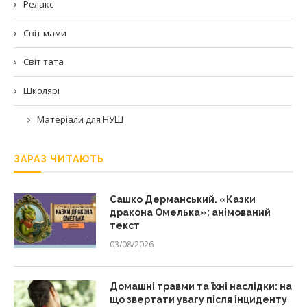
Релакс
Світ мами
Світ тата
Школярі
Матеріали для НУШ
ЗАРАЗ ЧИТАЮТЬ
Сашко Дерманський. «Казки
дракона Омелька»: анімований
текст
03/08/2026
Домашні травми та їхні наслідки: на
що звертати увагу після інциденту