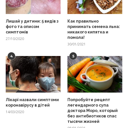
Лишай у дитини: 5 видів з
Как правильно
фото та описом
принимать семена льна:
симптомів
никакого кипятка и
помола!
27/10/2020
30/01/2021
4
5
Лікарі назвали симптоми
Попробуйте рецепт
коронавірусу в дітей
легендарного супа
доктора Моро, который
14/03/2020
без антибиотиков спас
тысячи жизней