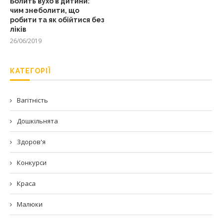
Болить вухо в дитини:
чим знеболити, що
робити та як обійтися без
ліків
26/06/2019
КАТЕГОРІЇ
Вагітність
Дошкільнята
Здоров'я
Конкурси
Краса
Малюки