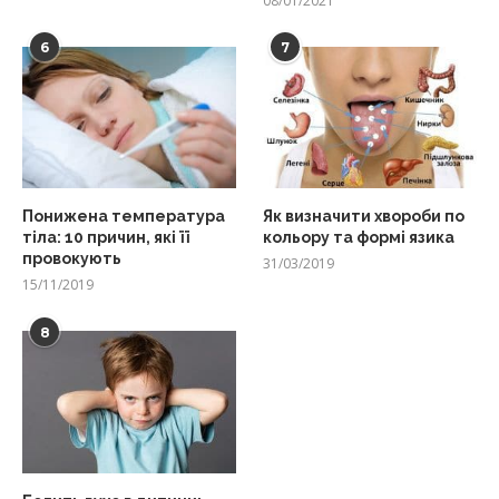
08/01/2021
6
7
Понижена температура
Як визначити хвороби по
тіла: 10 причин, які її
кольору та формі язика
провокують
31/03/2019
15/11/2019
8