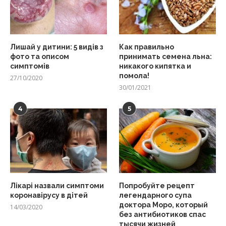
Лишай у дитини: 5 видів з
Как правильно
фото та описом
принимать семена льна:
симптомів
никакого кипятка и
помола!
27/10/2020
30/01/2021
4
5
Лікарі назвали симптоми
Попробуйте рецепт
коронавірусу в дітей
легендарного супа
доктора Моро, который
14/03/2020
без антибиотиков спас
тысячи жизней