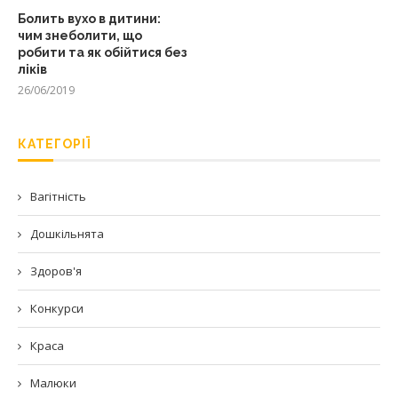
Болить вухо в дитини:
чим знеболити, що
робити та як обійтися без
ліків
26/06/2019
КАТЕГОРІЇ
Вагітність
Дошкільнята
Здоров'я
Конкурси
Краса
Малюки