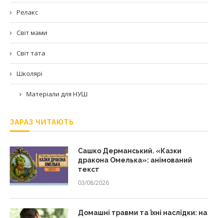
Релакс
Світ мами
Світ тата
Школярі
Матеріали для НУШ
ЗАРАЗ ЧИТАЮТЬ
Сашко Дерманський. «Казки
дракона Омелька»: анімований
текст
03/08/2026
Домашні травми та їхні наслідки: на