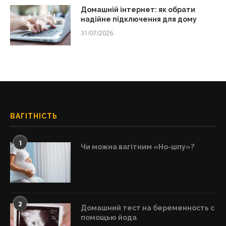
Домашній інтернет: як обрати
надійне підключення для дому
31/07/2026
ВАГІТНІСТЬ
1
Чи можна вагітним «Но-шпу»?
2
Домашний тест на беременность с
помощью йода