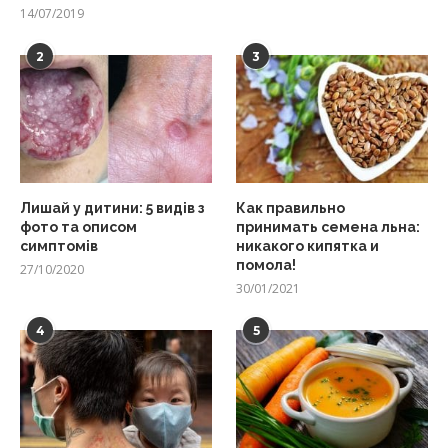
14/07/2019
2
3
Лишай у дитини: 5 видів з
Как правильно
фото та описом
принимать семена льна:
симптомів
никакого кипятка и
помола!
27/10/2020
30/01/2021
4
5