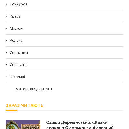
Конкурси
Краса
Малюки
Релакс
Світ мами
Світ тата
Школярі
Матеріали для НУШ
ЗАРАЗ ЧИТАЮТЬ
Сашко Дерманський. «Казки
дракона Омелька»: анімований