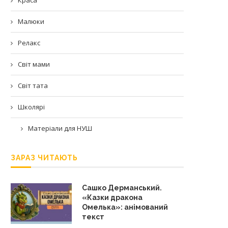
Малюки
Релакс
Світ мами
Світ тата
Школярі
Матеріали для НУШ
ЗАРАЗ ЧИТАЮТЬ
Сашко Дерманський.
«Казки дракона
Омелька»: анімований
текст