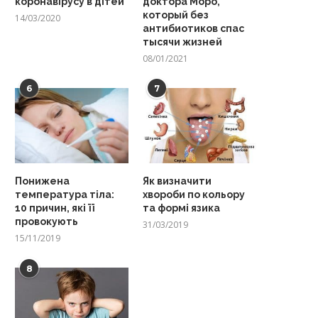
коронавірусу в дітей
доктора Моро,
который без
14/03/2020
антибиотиков спас
тысячи жизней
08/01/2021
6
7
Понижена
Як визначити
температура тіла:
хвороби по кольору
10 причин, які її
та формі язика
провокують
31/03/2019
15/11/2019
8