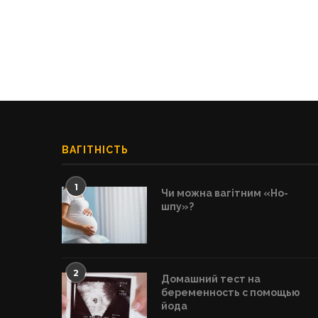
ВАГІТНІСТЬ
1
Чи можна вагітним «Но-
шпу»?
2
Домашний тест на
беременность с помощью
йода