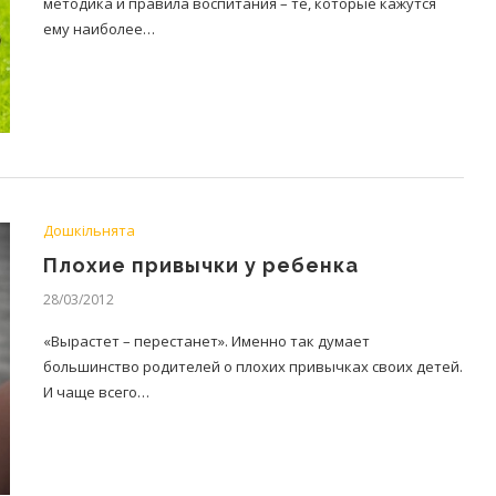
методика и правила воспитания – те, которые кажутся
ему наиболее…
Дошкільнята
Плохие привычки у ребенка
28/03/2012
«Вырастет – перестанет». Именно так думает
большинство родителей о плохих привычках своих детей.
И чаще всего…