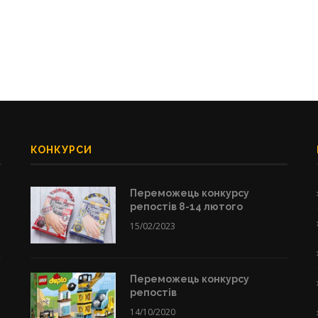
КОНКУРСИ
Переможець конкурсу
репостів 8-14 лютого
15/02/2023
Переможець конкурсу
репостів
14/10/2020