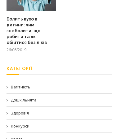
Болить вухо в
дитини: чим
знеболити, що
робити та як
обійтися без ліків
26/06/2019
КАТЕГОРІЇ
Вагітність
Дошкільнята
Здоров'я
Конкурси
Краса