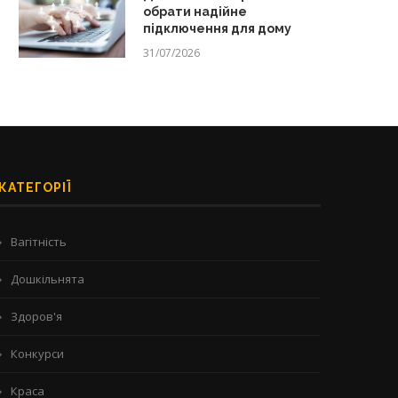
обрати надійне
підключення для дому
31/07/2026
КАТЕГОРІЇ
Вагітність
Дошкільнята
Здоров'я
Конкурси
Краса