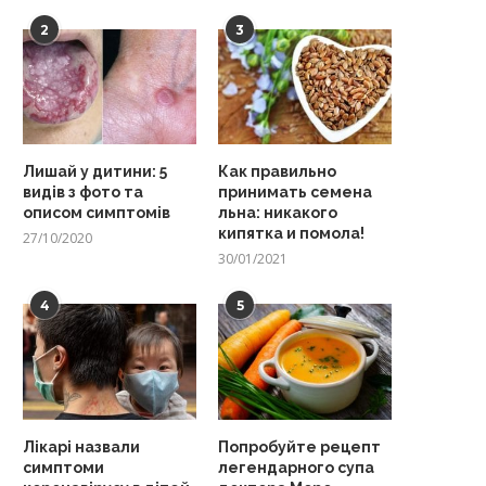
2
3
Лишай у дитини: 5
Как правильно
видів з фото та
принимать семена
описом симптомів
льна: никакого
кипятка и помола!
27/10/2020
30/01/2021
4
5
Лікарі назвали
Попробуйте рецепт
симптоми
легендарного супа