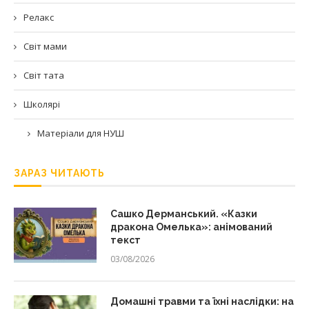
Релакс
Світ мами
Світ тата
Школярі
Матеріали для НУШ
ЗАРАЗ ЧИТАЮТЬ
Сашко Дерманський. «Казки
дракона Омелька»: анімований
текст
03/08/2026
Домашні травми та їхні наслідки: на