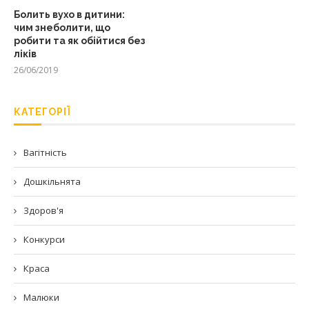
Болить вухо в дитини:
чим знеболити, що
робити та як обійтися без
ліків
26/06/2019
КАТЕГОРІЇ
Вагітність
Дошкільнята
Здоров'я
Конкурси
Краса
Малюки