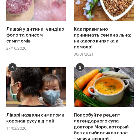
Лишай у дитини: 5 видів з
Как правильно
фото та описом
принимать семена льна:
симптомів
никакого кипятка и
помола!
27/10/2020
30/01/2021
4
5
Лікарі назвали симптоми
Попробуйте рецепт
коронавірусу в дітей
легендарного супа
доктора Моро, который
14/03/2020
без антибиотиков спас
тысячи жизней