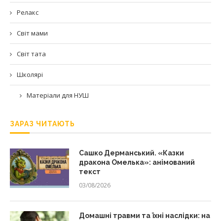
Релакс
Світ мами
Світ тата
Школярі
Матеріали для НУШ
ЗАРАЗ ЧИТАЮТЬ
Сашко Дерманський. «Казки
дракона Омелька»: анімований
текст
03/08/2026
Домашні травми та їхні наслідки: на