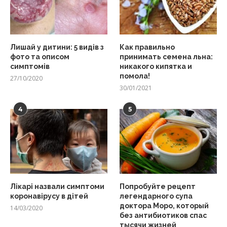
Лишай у дитини: 5 видів з
Как правильно
фото та описом
принимать семена льна:
симптомів
никакого кипятка и
помола!
27/10/2020
30/01/2021
4
5
Лікарі назвали симптоми
Попробуйте рецепт
коронавірусу в дітей
легендарного супа
доктора Моро, который
14/03/2020
без антибиотиков спас
тысячи жизней