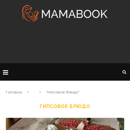
Головна
"гипсовое блюдо"
ГИПСОВОЕ БЛЮДО