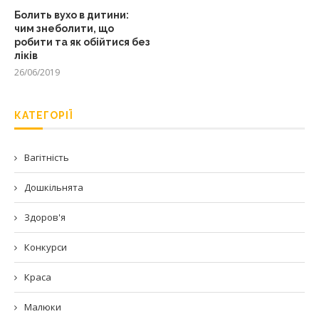
Болить вухо в дитини:
чим знеболити, що
робити та як обійтися без
ліків
26/06/2019
КАТЕГОРІЇ
Вагітність
Дошкільнята
Здоров'я
Конкурси
Краса
Малюки