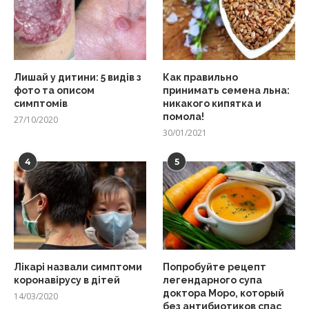
Лишай у дитини: 5 видів з
Как правильно
фото та описом
принимать семена льна:
симптомів
никакого кипятка и
помола!
27/10/2020
30/01/2021
4
5
Лікарі назвали симптоми
Попробуйте рецепт
коронавірусу в дітей
легендарного супа
доктора Моро, который
14/03/2020
без антибиотиков спас