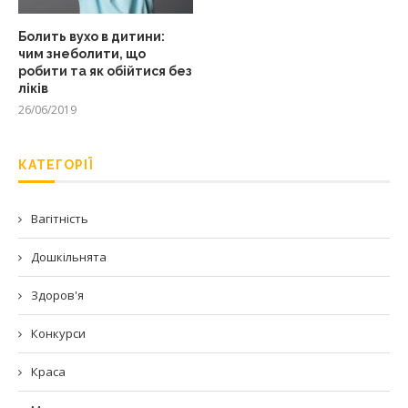
Болить вухо в дитини:
чим знеболити, що
робити та як обійтися без
ліків
26/06/2019
КАТЕГОРІЇ
Вагітність
Дошкільнята
Здоров'я
Конкурси
Краса