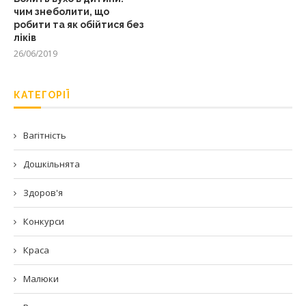
чим знеболити, що
робити та як обійтися без
ліків
26/06/2019
КАТЕГОРІЇ
Вагітність
Дошкільнята
Здоров'я
Конкурси
Краса
Малюки