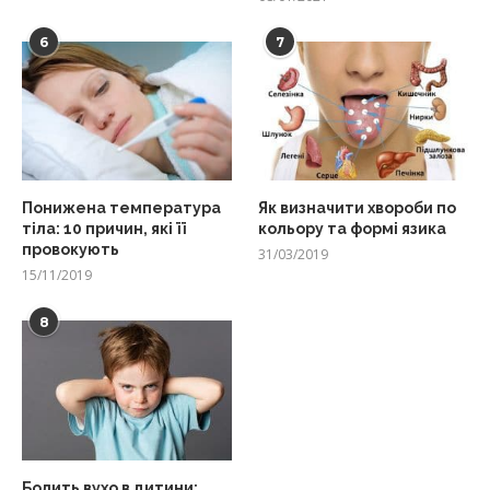
6
7
Понижена температура
Як визначити хвороби по
тіла: 10 причин, які її
кольору та формі язика
провокують
31/03/2019
15/11/2019
8
Болить вухо в дитини: