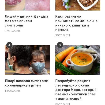
Лишай у дитини: 5 видів з
Как правильно
фото та описом
принимать семена льна:
симптомів
никакого кипятка и
помола!
27/10/2020
30/01/2021
4
5
Лікарі назвали симптоми
Попробуйте рецепт
коронавірусу в дітей
легендарного супа
доктора Моро, который
14/03/2020
без антибиотиков спас
тысячи жизней
08/01/2021