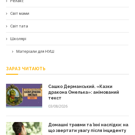
Релакс
Світ мами
Світ тата
Школярі
Матеріали для НУШ
ЗАРАЗ ЧИТАЮТЬ
Сашко Дерманський. «Казки
дракона Омелька»: анімований
текст
03/08/2026
Домашні травми та їхні наслідки: на
що звертати увагу після інциденту