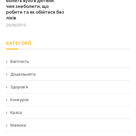
Болить вухо в дитини:
чим знеболити, що
робити та як обійтися без
ліків
26/06/2019
КАТЕГОРІЇ
Вагітність
Дошкільнята
Здоров'я
Конкурси
Краса
Малюки