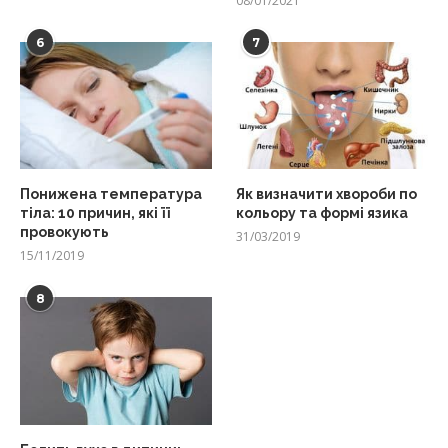
08/01/2021
6
7
Понижена температура
Як визначити хвороби по
тіла: 10 причин, які її
кольору та формі язика
провокують
31/03/2019
15/11/2019
8