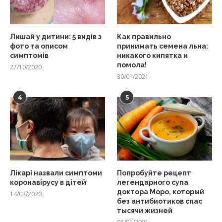
Лишай у дитини: 5 видів з
Как правильно
фото та описом
принимать семена льна:
симптомів
никакого кипятка и
помола!
27/10/2020
30/01/2021
4
5
Лікарі назвали симптоми
Попробуйте рецепт
коронавірусу в дітей
легендарного супа
доктора Моро, который
14/03/2020
без антибиотиков спас
тысячи жизней