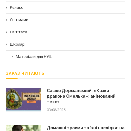
Релакс
Світ мами
Світ тата
Школярі
Матеріали для НУШ
ЗАРАЗ ЧИТАЮТЬ
Сашко Дерманський. «Казки
дракона Омелька»: анімований
текст
03/08/2026
Домашні травми та їхні наслідки: на