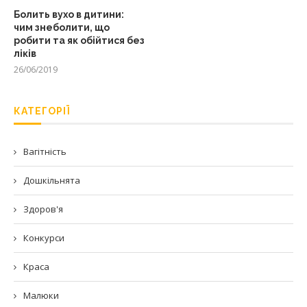
Болить вухо в дитини:
чим знеболити, що
робити та як обійтися без
ліків
26/06/2019
КАТЕГОРІЇ
Вагітність
Дошкільнята
Здоров'я
Конкурси
Краса
Малюки