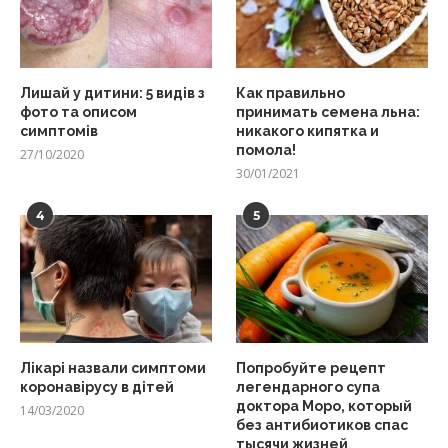
Лишай у дитини: 5 видів з
Как правильно
фото та описом
принимать семена льна:
симптомів
никакого кипятка и
помола!
27/10/2020
30/01/2021
4
5
Лікарі назвали симптоми
Попробуйте рецепт
коронавірусу в дітей
легендарного супа
доктора Моро, который
14/03/2020
без антибиотиков спас
тысячи жизней