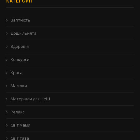
КАТЕГОРІЇ
Вагітність
Дошкільнята
Здоров'я
Конкурси
Краса
Малюки
Матеріали для НУШ
Релакс
Світ мами
Світ тата