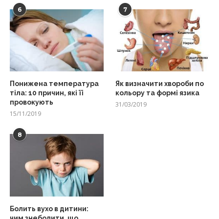
6
7
Понижена температура
Як визначити хвороби по
тіла: 10 причин, які її
кольору та формі язика
провокують
31/03/2019
15/11/2019
8
Болить вухо в дитини:
чим знеболити, що