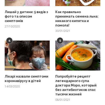
Лишай у дитини: 5 видів з
Как правильно
фото та описом
принимать семена льна:
симптомів
никакого кипятка и
помола!
27/10/2020
30/01/2021
4
5
Лікарі назвали симптоми
Попробуйте рецепт
коронавірусу в дітей
легендарного супа
доктора Моро, который
14/03/2020
без антибиотиков спас
тысячи жизней
08/01/2021