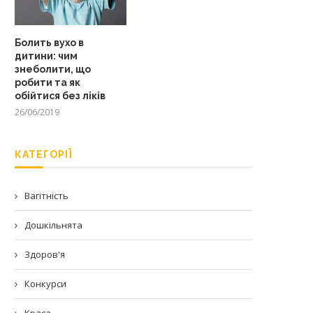
Болить вухо в
дитини: чим
знеболити, що
робити та як
обійтися без ліків
26/06/2019
КАТЕГОРІЇ
Вагітність
Дошкільнята
Здоров'я
Конкурси
Краса