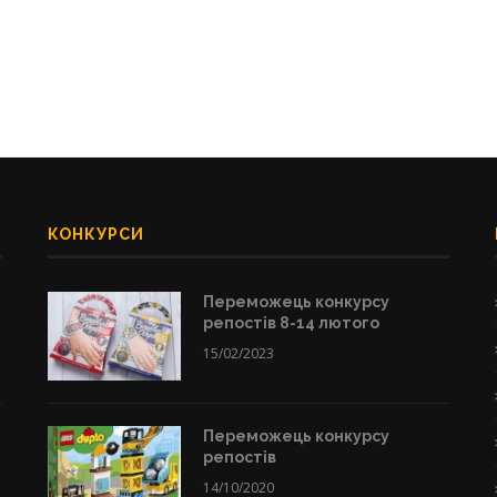
КОНКУРСИ
Переможець конкурсу
репостів 8-14 лютого
15/02/2023
Переможець конкурсу
репостів
14/10/2020