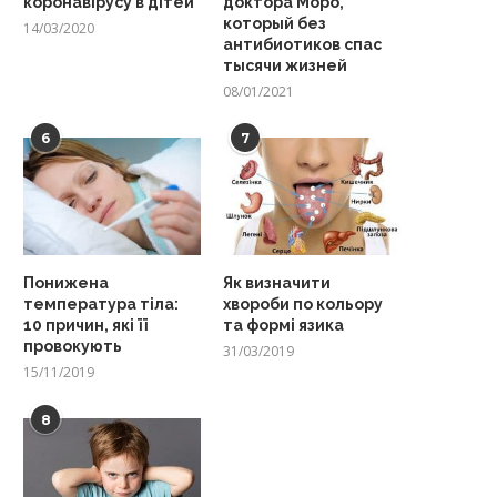
коронавірусу в дітей
доктора Моро,
который без
14/03/2020
антибиотиков спас
тысячи жизней
08/01/2021
6
7
Понижена
Як визначити
температура тіла:
хвороби по кольору
10 причин, які її
та формі язика
провокують
31/03/2019
15/11/2019
8