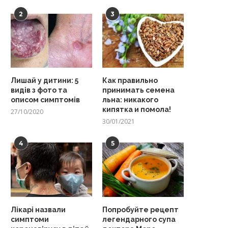
2
3
Лишай у дитини: 5
Как правильно
видів з фото та
принимать семена
описом симптомів
льна: никакого
кипятка и помола!
27/10/2020
30/01/2021
4
5
Лікарі назвали
Попробуйте рецепт
симптоми
легендарного супа