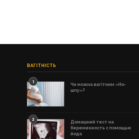
ВАГІТНІСТЬ
1
Чи можна вагітним «Но-
шпу»?
2
Домашний тест на
беременность с помощью
йода