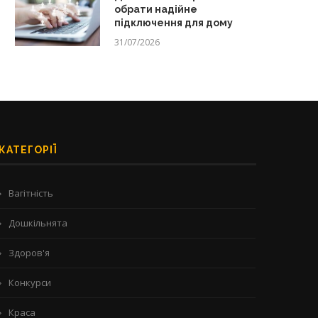
обрати надійне
підключення для дому
31/07/2026
КАТЕГОРІЇ
Вагітність
Дошкільнята
Здоров'я
Конкурси
Краса