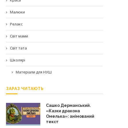
Малюки
Релакс
Світ мами
Світ тата
Школярі
Матеріали для НУШ
ЗАРАЗ ЧИТАЮТЬ
Сашко Дерманський.
«Казки дракона
Омелька»: анімований
текст