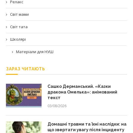
Релакс
Світ мами
Світ тата
Школярі
Матеріали для НУШ
ЗАРАЗ ЧИТАЮТЬ
Сашко Дерманський. «Казки
дракона Омелька»: анімований
текст
03/08/2026
Домашні травми та їхні наслідки: на
що звертати увагу після інциденту