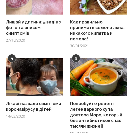
Лишай у дитини: 5 видів з
Как правильно
фото та описом
принимать семена льна:
симптомів
никакого кипятка и
помола!
27/10/2020
30/01/2021
4
5
Лікарі назвали симптоми
Попробуйте рецепт
коронавірусу в дітей
легендарного супа
доктора Моро, который
14/03/2020
без антибиотиков спас
тысячи жизней