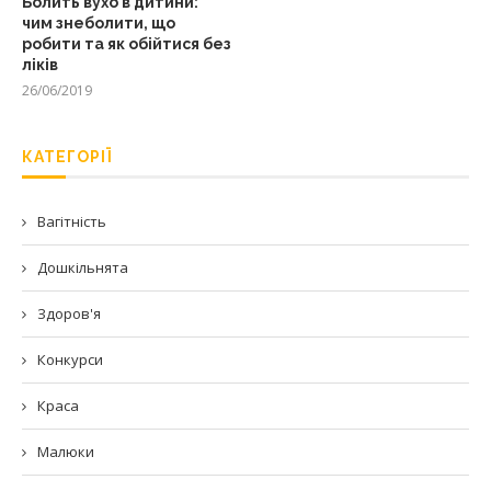
Болить вухо в дитини:
чим знеболити, що
робити та як обійтися без
ліків
26/06/2019
КАТЕГОРІЇ
Вагітність
Дошкільнята
Здоров'я
Конкурси
Краса
Малюки