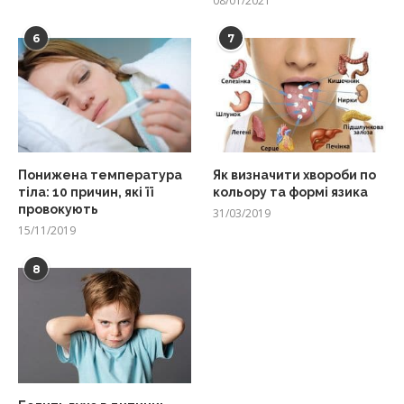
08/01/2021
6
7
Понижена температура
Як визначити хвороби по
тіла: 10 причин, які її
кольору та формі язика
провокують
31/03/2019
15/11/2019
8