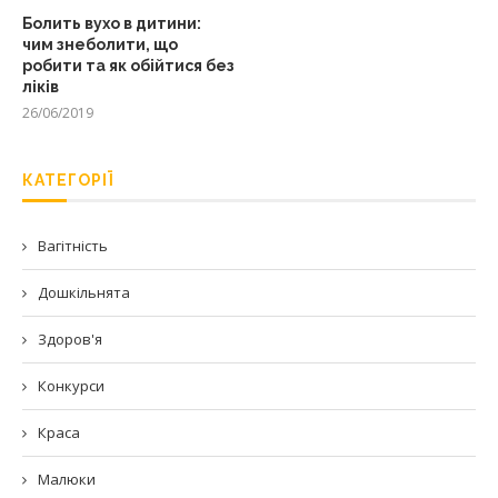
Болить вухо в дитини:
чим знеболити, що
робити та як обійтися без
ліків
26/06/2019
КАТЕГОРІЇ
Вагітність
Дошкільнята
Здоров'я
Конкурси
Краса
Малюки