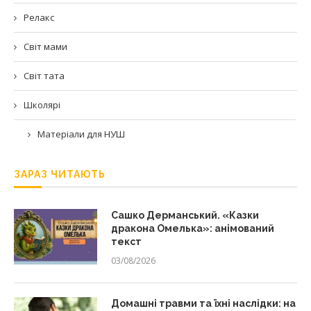
Релакс
Світ мами
Світ тата
Школярі
Матеріали для НУШ
ЗАРАЗ ЧИТАЮТЬ
Сашко Дерманський. «Казки
дракона Омелька»: анімований
текст
03/08/2026
Домашні травми та їхні наслідки: на