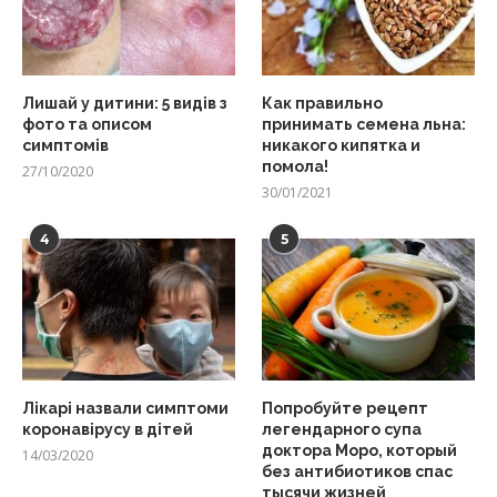
Лишай у дитини: 5 видів з
Как правильно
фото та описом
принимать семена льна:
симптомів
никакого кипятка и
помола!
27/10/2020
30/01/2021
4
5
Лікарі назвали симптоми
Попробуйте рецепт
коронавірусу в дітей
легендарного супа
доктора Моро, который
14/03/2020
без антибиотиков спас
тысячи жизней