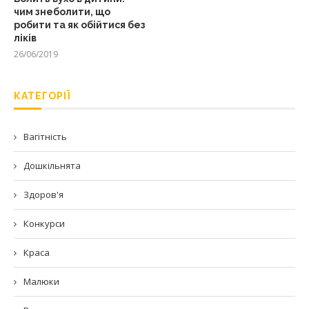
чим знеболити, що
робити та як обійтися без
ліків
26/06/2019
КАТЕГОРІЇ
Вагітність
Дошкільнята
Здоров'я
Конкурси
Краса
Малюки