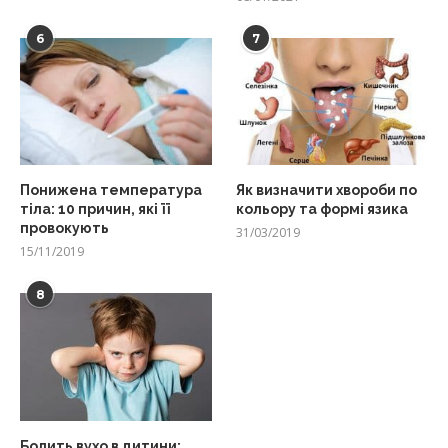
6
7
Понижена температура
Як визначити хвороби по
тіла: 10 причин, які її
кольору та формі язика
провокують
31/03/2019
15/11/2019
8
Болить вухо в дитини: