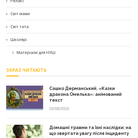
Релакс
Світ мами
Світ тата
Школярі
Матеріали для НУШ
ЗАРАЗ ЧИТАЮТЬ
Сашко Дерманський. «Казки
дракона Омелька»: анімований
текст
03/08/2026
Домашні травми та їхні наслідки: на
що звертати увагу після інциденту