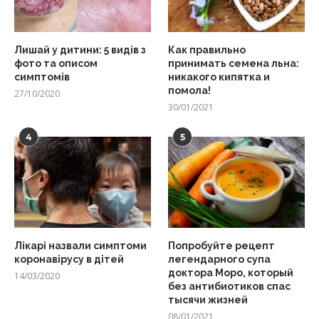
Лишай у дитини: 5 видів з
Как правильно
фото та описом
принимать семена льна:
симптомів
никакого кипятка и
помола!
27/10/2020
30/01/2021
4
5
Лікарі назвали симптоми
Попробуйте рецепт
коронавірусу в дітей
легендарного супа
доктора Моро, который
14/03/2020
без антибиотиков спас
тысячи жизней
08/01/2021