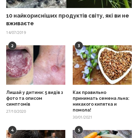
10 найкорисніших продуктів світу, які ви не
вживаєте
14/07/2019
2
3
Лишай у дитини: 5 видів з
Как правильно
фото та описом
принимать семена льна:
симптомів
никакого кипятка и
помола!
27/10/2020
30/01/2021
4
5