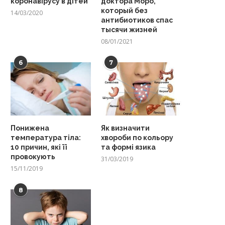
коронавірусу в дітей
доктора Моро,
который без
14/03/2020
антибиотиков спас
тысячи жизней
08/01/2021
6
7
Понижена
Як визначити
температура тіла:
хвороби по кольору
10 причин, які її
та формі язика
провокують
31/03/2019
15/11/2019
8