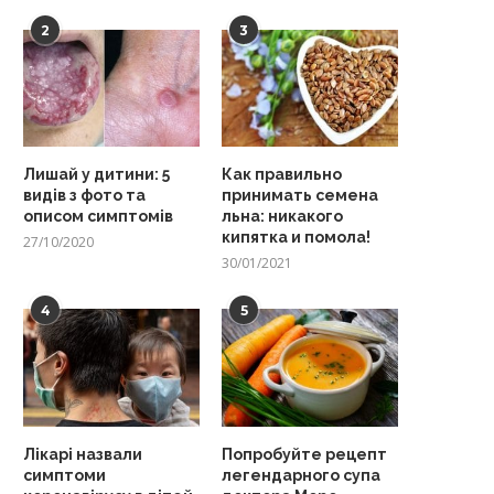
2
3
Лишай у дитини: 5
Как правильно
видів з фото та
принимать семена
описом симптомів
льна: никакого
кипятка и помола!
27/10/2020
30/01/2021
4
5
Лікарі назвали
Попробуйте рецепт
симптоми
легендарного супа