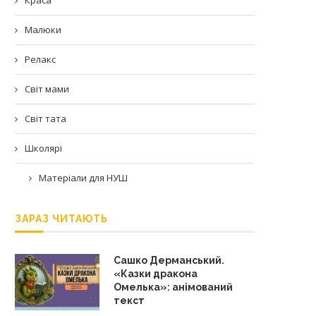
Малюки
Релакс
Світ мами
Світ тата
Школярі
Матеріали для НУШ
ЗАРАЗ ЧИТАЮТЬ
Сашко Дерманський.
«Казки дракона
Омелька»: анімований
текст