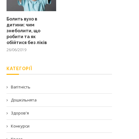
Болить вухо в
дитини: чим
знеболити, що
робити та як
обійтися без ліків
26/06/2019
КАТЕГОРІЇ
Вагітність
Дошкільнята
Здоров'я
Конкурси
Краса