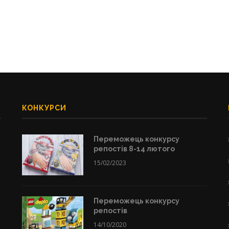
КОНКУРСИ
Переможець конкурсу
репостів 8-14 лютого
15/02/2023
Переможець конкурсу
репостів
14/10/2020