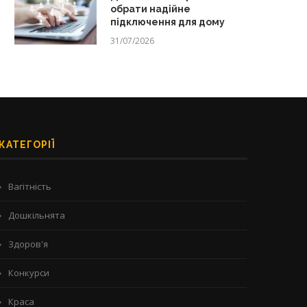
обрати надійне
підключення для дому
31/07/2026
КАТЕГОРІЇ
Вагітність
Дошкільнята
Здоров'я
Конкурси
Краса