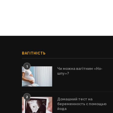
ВАГІТНІСТЬ
1
Чи можна вагітним «Но-
шпу»?
2
Домашний тест на
беременность с помощью
йода