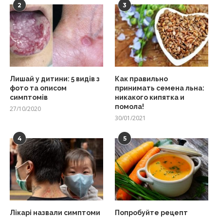
2
3
Лишай у дитини: 5 видів з
Как правильно
фото та описом
принимать семена льна:
симптомів
никакого кипятка и
помола!
27/10/2020
30/01/2021
4
5
Лікарі назвали симптоми
Попробуйте рецепт