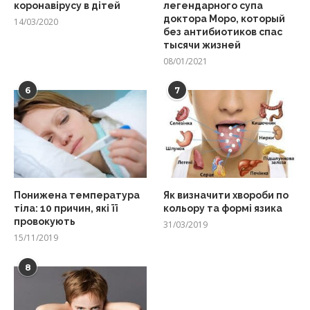
коронавірусу в дітей
легендарного супа
доктора Моро, который
14/03/2020
без антибиотиков спас
тысячи жизней
08/01/2021
6
7
Понижена температура
Як визначити хвороби по
тіла: 10 причин, які її
кольору та формі язика
провокують
31/03/2019
15/11/2019
8