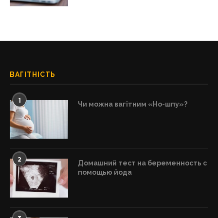
ВАГІТНІСТЬ
1
Чи можна вагітним «Но-шпу»?
2
Домашний тест на беременность с
помощью йода