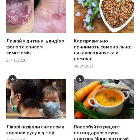
Лишай у дитини: 5 видів з
Как правильно
фото та описом
принимать семена льна:
симптомів
никакого кипятка и
помола!
27/10/2020
30/01/2021
4
5
Лікарі назвали симптоми
Попробуйте рецепт
коронавірусу в дітей
легендарного супа
доктора Моро, который