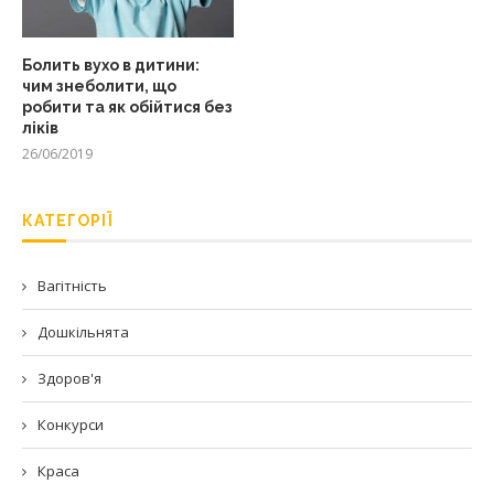
Болить вухо в дитини:
чим знеболити, що
робити та як обійтися без
ліків
26/06/2019
КАТЕГОРІЇ
Вагітність
Дошкільнята
Здоров'я
Конкурси
Краса