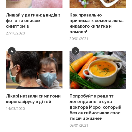
Лишай у дитини: 5 видів з
Как правильно
фото та описом
принимать семена льна:
симптомів
никакого кипятка и
помола!
27/10/2020
30/01/2021
4
5
Лікарі назвали симптоми
Попробуйте рецепт
коронавірусу в дітей
легендарного супа
доктора Моро, который
14/03/2020
без антибиотиков спас
тысячи жизней
08/01/2021