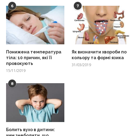
6
7
Понижена температура
Як визначити хвороби по
тіла: 10 причин, які її
кольору та формі язика
провокують
31/03/2019
15/11/2019
8
Болить вухо в дитини:
чим знеболити, що