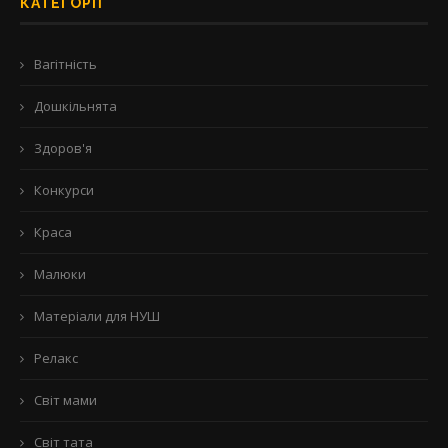
КАТЕГОРІЇ
Вагітність
Дошкільнята
Здоров'я
Конкурси
Краса
Малюки
Матеріали для НУШ
Релакс
Світ мами
Світ тата