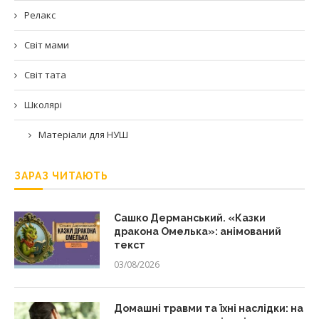
Релакс
Світ мами
Світ тата
Школярі
Матеріали для НУШ
ЗАРАЗ ЧИТАЮТЬ
Сашко Дерманський. «Казки
дракона Омелька»: анімований
текст
03/08/2026
Домашні травми та їхні наслідки: на