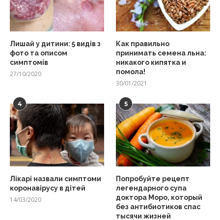
Лишай у дитини: 5 видів з
Как правильно
фото та описом
принимать семена льна:
симптомів
никакого кипятка и
помола!
27/10/2020
30/01/2021
4
5
Лікарі назвали симптоми
Попробуйте рецепт
коронавірусу в дітей
легендарного супа
доктора Моро, который
14/03/2020
без антибиотиков спас
тысячи жизней