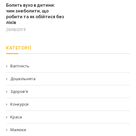
Болить вухо в дитини:
чим знеболити, що
робити та як обійтися без
ліків
26/06/2019
КАТЕГОРІЇ
Вагітність
Дошкільнята
Здоров'я
Конкурси
Краса
Малюки