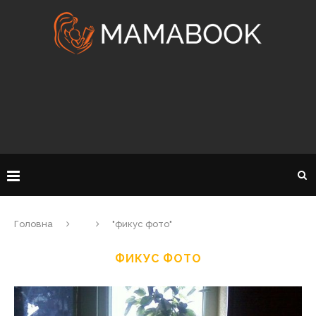
Головна
"фикус фото"
ФИКУС ФОТО