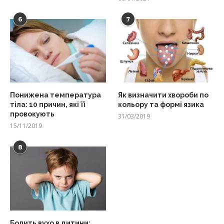
6
7
Понижена температура
Як визначити хвороби по
тіла: 10 причин, які її
кольору та формі язика
провокують
31/03/2019
15/11/2019
8
Болить вухо в дитини: