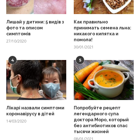
Лишай у дитини: 5 видів з
Как правильно
фото та описом
принимать семена льна:
симптомів
никакого кипятка и
помола!
27/10/2020
30/01/2021
4
5
Лікарі назвали симптоми
Попробуйте рецепт
коронавірусу в дітей
легендарного супа
доктора Моро, который
14/03/2020
без антибиотиков спас
тысячи жизней
08/01/2021