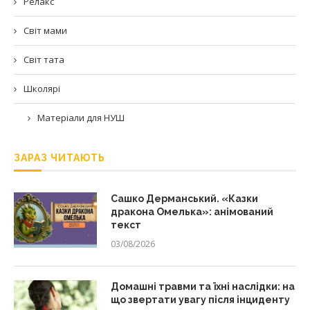
Релакс
Світ мами
Світ тата
Школярі
Матеріали для НУШ
ЗАРАЗ ЧИТАЮТЬ
Сашко Дерманський. «Казки
дракона Омелька»: анімований
текст
03/08/2026
Домашні травми та їхні наслідки: на
що звертати увагу після інциденту