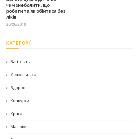
чим знеболити, що
робити та як обійтися без
ліків
26/06/2019
КАТЕГОРІЇ
Вагітність
Дошкільнята
Здоров'я
Конкурси
Краса
Малюки