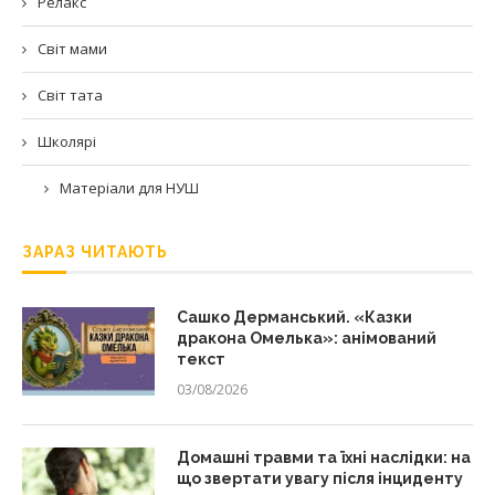
Релакс
Світ мами
Світ тата
Школярі
Матеріали для НУШ
ЗАРАЗ ЧИТАЮТЬ
Сашко Дерманський. «Казки
дракона Омелька»: анімований
текст
03/08/2026
Домашні травми та їхні наслідки: на
що звертати увагу після інциденту