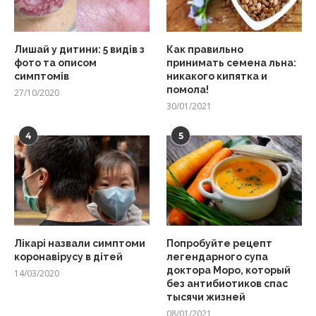
Лишай у дитини: 5 видів з
Как правильно
фото та описом
принимать семена льна:
симптомів
никакого кипятка и
помола!
27/10/2020
30/01/2021
4
5
Лікарі назвали симптоми
Попробуйте рецепт
коронавірусу в дітей
легендарного супа
доктора Моро, который
14/03/2020
без антибиотиков спас
тысячи жизней
08/01/2021