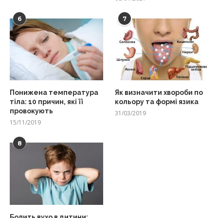
6
7
Понижена температура
Як визначити хвороби по
тіла: 10 причин, які її
кольору та формі язика
провокують
31/03/2019
15/11/2019
8
Болить вухо в дитини: