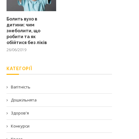
Болить вухо в
дитини: чим
знеболити, що
робити та як
обійтися без ліків
26/06/2019
КАТЕГОРІЇ
Вагітність
Дошкільнята
Здоров'я
Конкурси
Краса