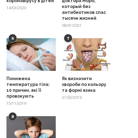
коронавірусу в дітей
доктора Моро,
который без
14/03/2020
антибиотиков спас
тысячи жизней
08/01/2021
6
7
Понижена
Як визначити
температура тіла:
хвороби по кольору
10 причин, які її
та формі язика
провокують
31/03/2019
15/11/2019
8