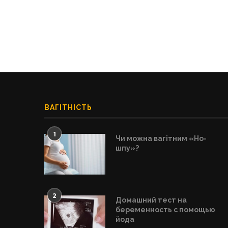
ВАГІТНІСТЬ
1
Чи можна вагітним «Но-
шпу»?
2
Домашний тест на
беременность с помощью
йода