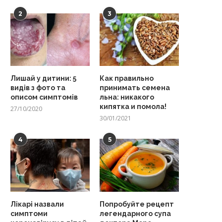
2
3
Лишай у дитини: 5
Как правильно
видів з фото та
принимать семена
описом симптомів
льна: никакого
кипятка и помола!
27/10/2020
30/01/2021
4
5
Лікарі назвали
Попробуйте рецепт
симптоми
легендарного супа