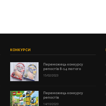
КОНКУРСИ
Переможець конкурсу
репостів 8-14 лютого
15/02/2023
Переможець конкурсу
репостів
14/10/2020