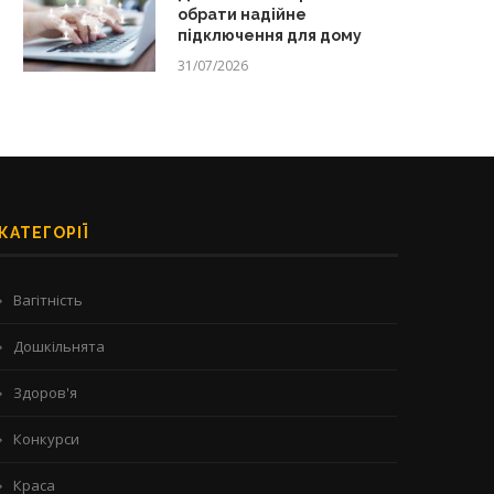
обрати надійне
підключення для дому
31/07/2026
КАТЕГОРІЇ
Вагітність
Дошкільнята
Здоров'я
Конкурси
Краса