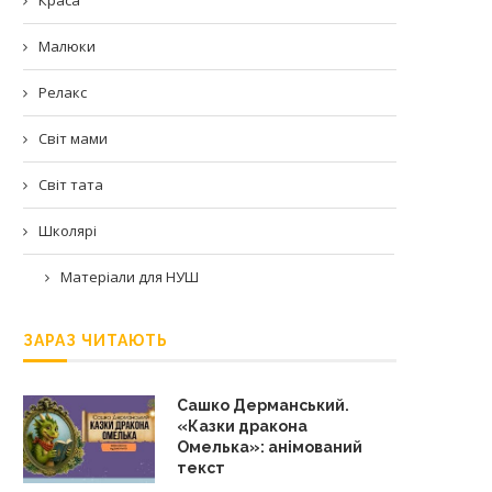
Малюки
Релакс
Світ мами
Світ тата
Школярі
Матеріали для НУШ
ЗАРАЗ ЧИТАЮТЬ
Сашко Дерманський.
«Казки дракона
Омелька»: анімований
текст