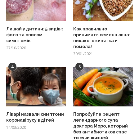
Лишай у дитини: 5 видів з
Как правильно
фото та описом
принимать семена льна:
симптомів
никакого кипятка и
помола!
27/10/2020
30/01/2021
4
5
Лікарі назвали симптоми
Попробуйте рецепт
коронавірусу в дітей
легендарного супа
доктора Моро, который
14/03/2020
без антибиотиков спас
тысячи жизней