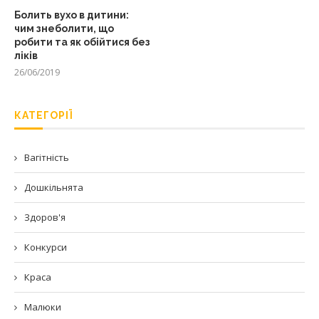
Болить вухо в дитини:
чим знеболити, що
робити та як обійтися без
ліків
26/06/2019
КАТЕГОРІЇ
Вагітність
Дошкільнята
Здоров'я
Конкурси
Краса
Малюки