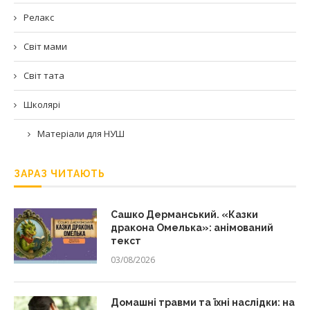
Релакс
Світ мами
Світ тата
Школярі
Матеріали для НУШ
ЗАРАЗ ЧИТАЮТЬ
Сашко Дерманський. «Казки
дракона Омелька»: анімований
текст
03/08/2026
Домашні травми та їхні наслідки: на