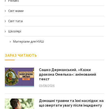
Релакс
Світ мами
Світ тата
Школярі
Матеріали для НУШ
ЗАРАЗ ЧИТАЮТЬ
Сашко Дерманський. «Казки
дракона Омелька»: анімований
текст
03/08/2026
Домашні травми та їхні наслідки: на
що звертати увагу після інциденту