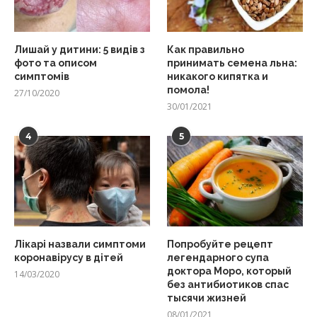
Лишай у дитини: 5 видів з
Как правильно
фото та описом
принимать семена льна:
симптомів
никакого кипятка и
помола!
27/10/2020
30/01/2021
4
5
Лікарі назвали симптоми
Попробуйте рецепт
коронавірусу в дітей
легендарного супа
доктора Моро, который
14/03/2020
без антибиотиков спас
тысячи жизней
08/01/2021