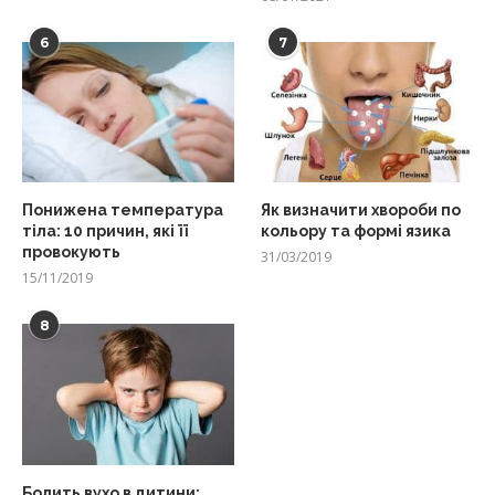
6
7
Понижена температура
Як визначити хвороби по
тіла: 10 причин, які її
кольору та формі язика
провокують
31/03/2019
15/11/2019
8
Болить вухо в дитини: