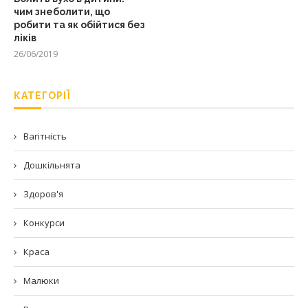
чим знеболити, що
робити та як обійтися без
ліків
26/06/2019
КАТЕГОРІЇ
Вагітність
Дошкільнята
Здоров'я
Конкурси
Краса
Малюки