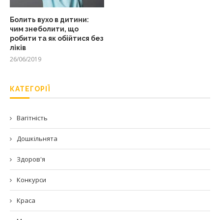
Болить вухо в дитини:
чим знеболити, що
робити та як обійтися без
ліків
26/06/2019
КАТЕГОРІЇ
Вагітність
Дошкільнята
Здоров'я
Конкурси
Краса