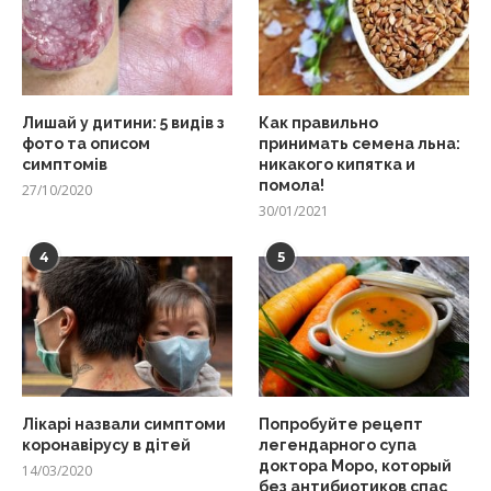
Лишай у дитини: 5 видів з
Как правильно
фото та описом
принимать семена льна:
симптомів
никакого кипятка и
помола!
27/10/2020
30/01/2021
4
5
Лікарі назвали симптоми
Попробуйте рецепт
коронавірусу в дітей
легендарного супа
доктора Моро, который
14/03/2020
без антибиотиков спас