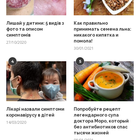
Лишай у дитини: 5 видів з
Как правильно
фото та описом
принимать семена льна:
симптомів
никакого кипятка и
помола!
27/10/2020
30/01/2021
4
5
Лікарі назвали симптоми
Попробуйте рецепт
коронавірусу в дітей
легендарного супа
доктора Моро, который
14/03/2020
без антибиотиков спас
тысячи жизней