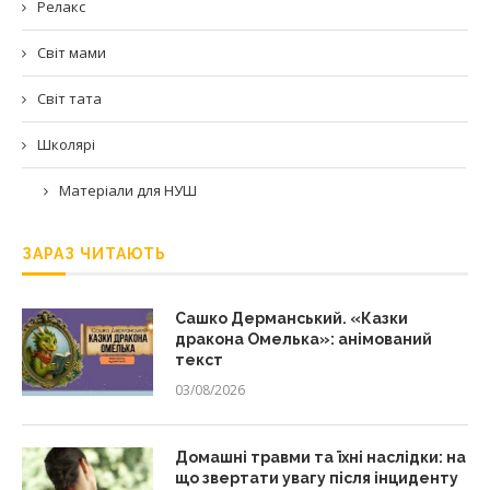
Релакс
Світ мами
Світ тата
Школярі
Матеріали для НУШ
ЗАРАЗ ЧИТАЮТЬ
Сашко Дерманський. «Казки
дракона Омелька»: анімований
текст
03/08/2026
Домашні травми та їхні наслідки: на
що звертати увагу після інциденту