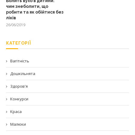
Болить вухо в дитини:
чим знеболити, що
робити та як обійтися без
ліків
26/06/2019
КАТЕГОРІЇ
Вагітність
Дошкільнята
Здоров'я
Конкурси
Краса
Малюки