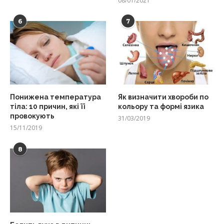
08/01/2021
6
7
Понижена температура
Як визначити хвороби по
тіла: 10 причин, які її
кольору та формі язика
провокують
31/03/2019
15/11/2019
8