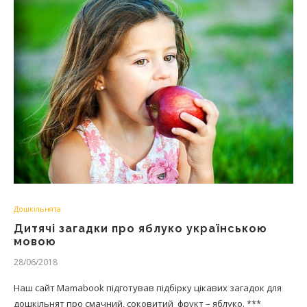
Дошкільнята
Дитячі загадки про яблуко українською
мовою
28/06/2018
Наш сайт Mamabook підготував підбірку цікавих загадок для
дошкільнят про смачний, соковитий фрукт – яблуко. ***