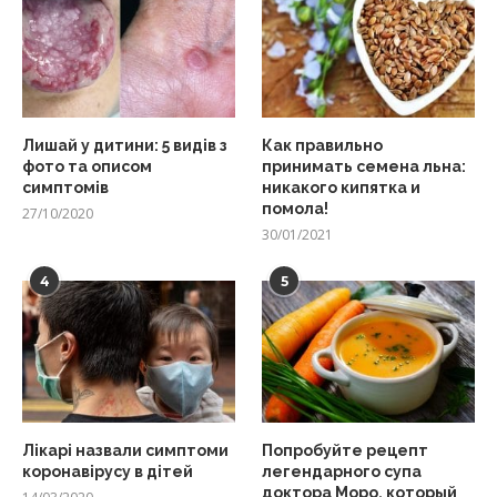
Лишай у дитини: 5 видів з
Как правильно
фото та описом
принимать семена льна:
симптомів
никакого кипятка и
помола!
27/10/2020
30/01/2021
4
5
Лікарі назвали симптоми
Попробуйте рецепт
коронавірусу в дітей
легендарного супа
доктора Моро, который