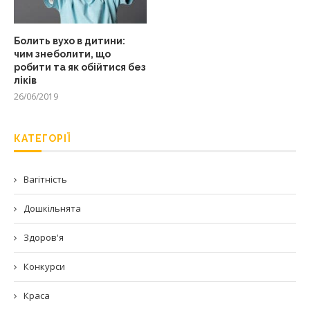
Болить вухо в дитини:
чим знеболити, що
робити та як обійтися без
ліків
26/06/2019
КАТЕГОРІЇ
Вагітність
Дошкільнята
Здоров'я
Конкурси
Краса