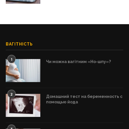
ВАГІТНІСТЬ
1
Чи можна вагітним «Но-шпу»?
2
Домашний тест на беременность с
помощью йода