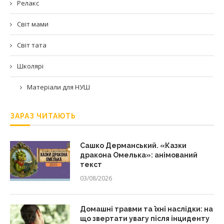
Релакс
Світ мами
Світ тата
Школярі
Матеріали для НУШ
ЗАРАЗ ЧИТАЮТЬ
Сашко Дерманський. «Казки
дракона Омелька»: анімований
текст
03/08/2026
Домашні травми та їхні наслідки: на
що звертати увагу після інциденту