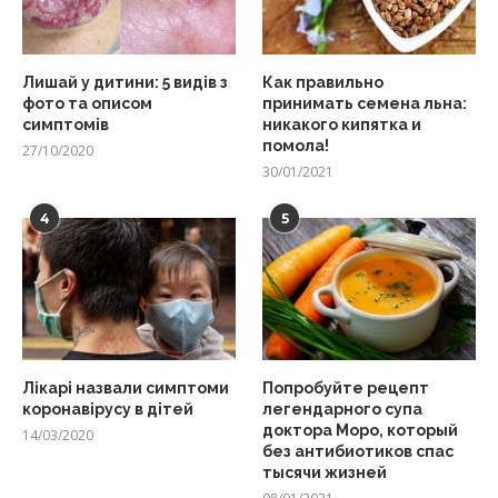
Лишай у дитини: 5 видів з
Как правильно
фото та описом
принимать семена льна:
симптомів
никакого кипятка и
помола!
27/10/2020
30/01/2021
4
5
Лікарі назвали симптоми
Попробуйте рецепт
коронавірусу в дітей
легендарного супа
доктора Моро, который
14/03/2020
без антибиотиков спас
тысячи жизней