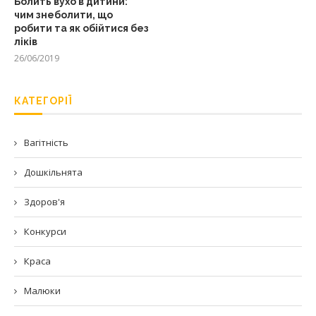
Болить вухо в дитини:
чим знеболити, що
робити та як обійтися без
ліків
26/06/2019
КАТЕГОРІЇ
Вагітність
Дошкільнята
Здоров'я
Конкурси
Краса
Малюки