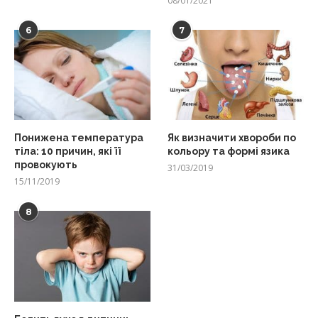
08/01/2021
6
7
Понижена температура
Як визначити хвороби по
тіла: 10 причин, які її
кольору та формі язика
провокують
31/03/2019
15/11/2019
8