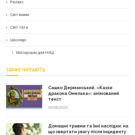
Релакс
Світ мами
Світ тата
Школярі
Матеріали для НУШ
ЗАРАЗ ЧИТАЮТЬ
Сашко Дерманський. «Казки
дракона Омелька»: анімований
текст
03/08/2026
Домашні травми та їхні наслідки: на
що звертати увагу після інциденту