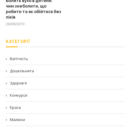
Болить вухо в дитини:
чим знеболити, що
робити та як обійтися без
ліків
26/06/2019
КАТЕГОРІЇ
Вагітність
Дошкільнята
Здоров'я
Конкурси
Краса
Малюки