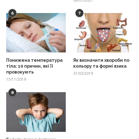
08/01/2021
6
7
Понижена температура
Як визначити хвороби по
тіла: 10 причин, які її
кольору та формі язика
провокують
31/03/2019
15/11/2019
8