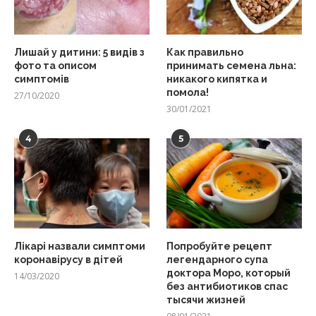
Лишай у дитини: 5 видів з
Как правильно
фото та описом
принимать семена льна:
симптомів
никакого кипятка и
помола!
27/10/2020
30/01/2021
4
5
Лікарі назвали симптоми
Попробуйте рецепт
коронавірусу в дітей
легендарного супа
доктора Моро, который
14/03/2020
без антибиотиков спас
тысячи жизней