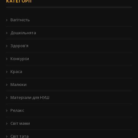
КАТЕГОРІЇ
Вагітність
Дошкільнята
Здоров'я
Конкурси
Краса
Малюки
Матеріали для НУШ
Релакс
Світ мами
Світ тата