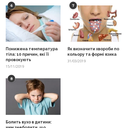
6
7
Понижена температура
Як визначити хвороби по
тіла: 10 причин, які її
кольору та формі язика
провокують
31/03/2019
15/11/2019
8
Болить вухо в дитини:
чим знеболити, що