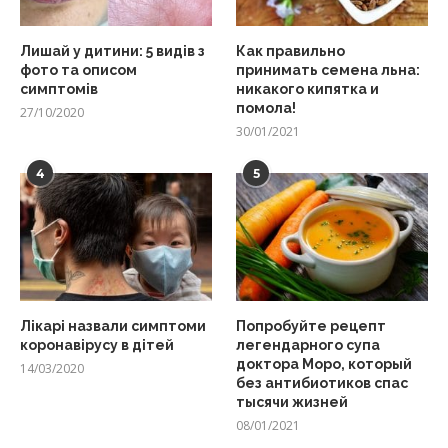
Лишай у дитини: 5 видів з
Как правильно
фото та описом
принимать семена льна:
симптомів
никакого кипятка и
помола!
27/10/2020
30/01/2021
4
5
Лікарі назвали симптоми
Попробуйте рецепт
коронавірусу в дітей
легендарного супа
доктора Моро, который
14/03/2020
без антибиотиков спас
тысячи жизней
08/01/2021