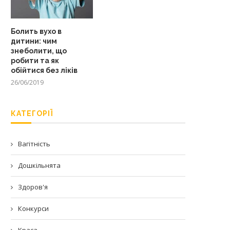
Болить вухо в
дитини: чим
знеболити, що
робити та як
обійтися без ліків
26/06/2019
КАТЕГОРІЇ
Вагітність
Дошкільнята
Здоров'я
Конкурси
Краса