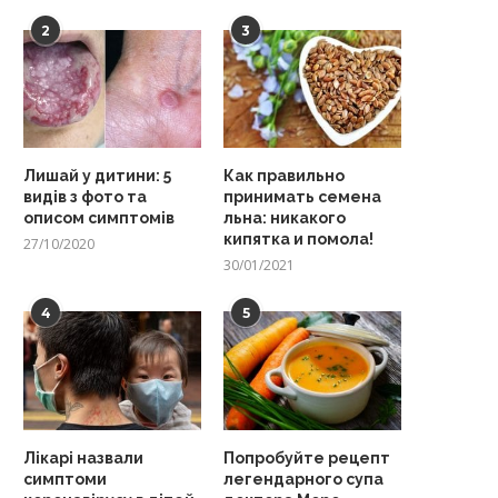
2
3
Лишай у дитини: 5
Как правильно
видів з фото та
принимать семена
описом симптомів
льна: никакого
кипятка и помола!
27/10/2020
30/01/2021
4
5
Лікарі назвали
Попробуйте рецепт
симптоми
легендарного супа