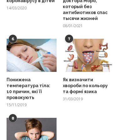
коронавірусу в дітей
доктора Моро,
который без
14/03/2020
антибиотиков спас
тысячи жизней
08/01/2021
6
7
Понижена
Як визначити
температура тіла:
хвороби по кольору
10 причин, які її
та формі язика
провокують
31/03/2019
15/11/2019
8