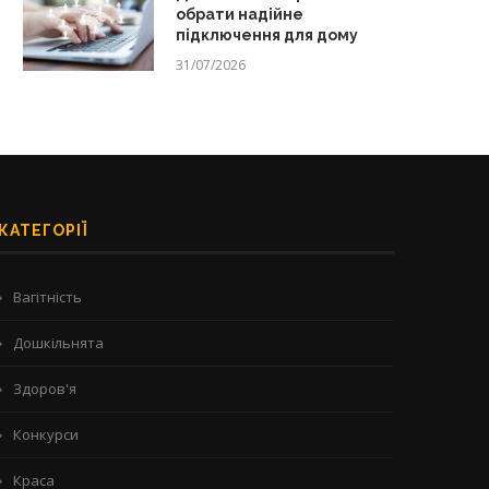
обрати надійне
підключення для дому
31/07/2026
КАТЕГОРІЇ
Вагітність
Дошкільнята
Здоров'я
Конкурси
Краса