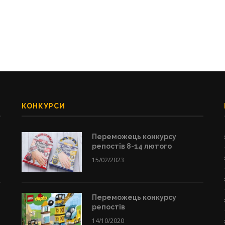
КОНКУРСИ
Переможець конкурсу
репостів 8-14 лютого
15/02/2023
Переможець конкурсу
репостів
14/10/2020