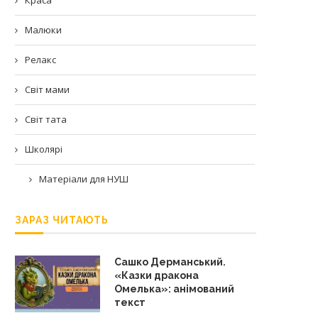
Малюки
Релакс
Світ мами
Світ тата
Школярі
Матеріали для НУШ
ЗАРАЗ ЧИТАЮТЬ
Сашко Дерманський.
«Казки дракона
Омелька»: анімований
текст