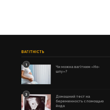
ВАГІТНІСТЬ
1
Чи можна вагітним «Но-
шпу»?
2
Домашний тест на
беременность с помощью
йода