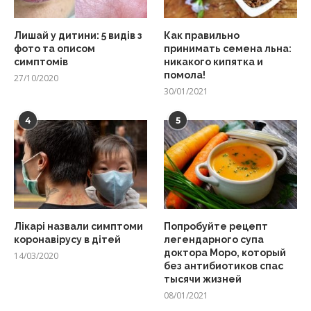
Лишай у дитини: 5 видів з
Как правильно
фото та описом
принимать семена льна:
симптомів
никакого кипятка и
помола!
27/10/2020
30/01/2021
4
5
Лікарі назвали симптоми
Попробуйте рецепт
коронавірусу в дітей
легендарного супа
доктора Моро, который
14/03/2020
без антибиотиков спас
тысячи жизней
08/01/2021