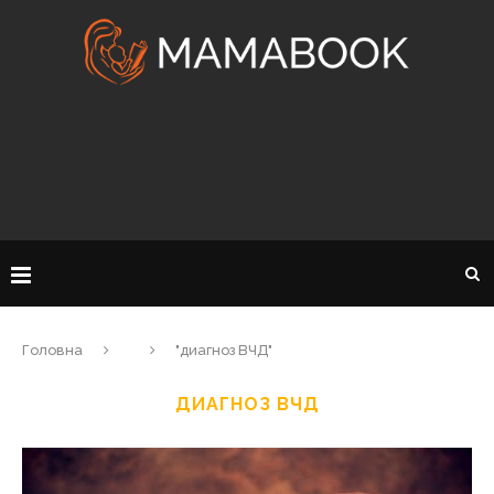
Головна
"диагноз ВЧД"
ДИАГНОЗ ВЧД