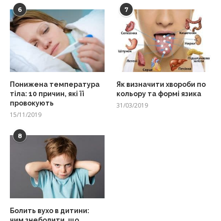
6
7
Понижена температура
Як визначити хвороби по
тіла: 10 причин, які її
кольору та формі язика
провокують
31/03/2019
15/11/2019
8
Болить вухо в дитини:
чим знеболити, що