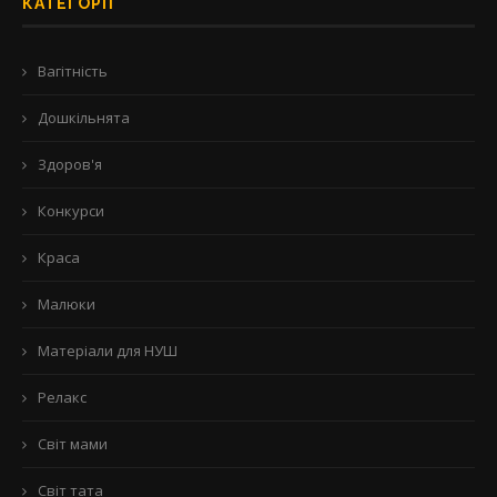
КАТЕГОРІЇ
Вагітність
Дошкільнята
Здоров'я
Конкурси
Краса
Малюки
Матеріали для НУШ
Релакс
Світ мами
Світ тата