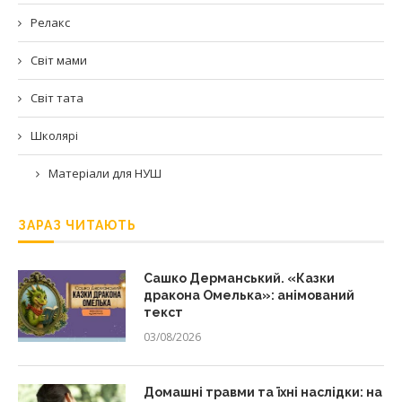
Релакс
Світ мами
Світ тата
Школярі
Матеріали для НУШ
ЗАРАЗ ЧИТАЮТЬ
Сашко Дерманський. «Казки
дракона Омелька»: анімований
текст
03/08/2026
Домашні травми та їхні наслідки: на