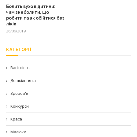
Болить вухо в дитини:
чим знеболити, що
робити та як обійтися без
ліків
26/06/2019
КАТЕГОРІЇ
Вагітність
Дошкільнята
Здоров'я
Конкурси
Краса
Малюки