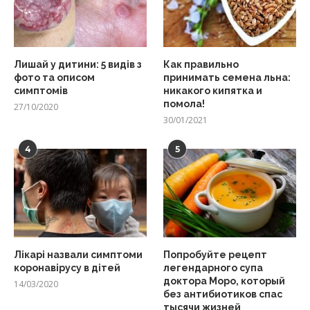
Лишай у дитини: 5 видів з
Как правильно
фото та описом
принимать семена льна:
симптомів
никакого кипятка и
помола!
27/10/2020
30/01/2021
4
5
Лікарі назвали симптоми
Попробуйте рецепт
коронавірусу в дітей
легендарного супа
доктора Моро, который
14/03/2020
без антибиотиков спас
тысячи жизней